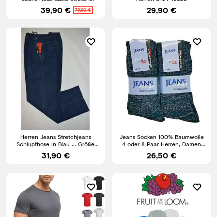
Jeanshose Regular Slim NEU
39,90 €
29,90 €
79,90 €
Herren Jeans Stretchjeans
Jeans Socken 100% Baumwolle
Schlupfhose in Blau ... Größe
4 oder 8 Paar Herren, Damen
M,L,XL,XXL,3XL,4XL,5XL
Jeanssocken atmungsaktiv
31,90 €
26,50 €