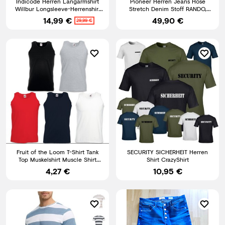
Indicode Herren Langarmshirt
Pioneer Herren Jeans Hose
Willbur Longsleeve-Herrenshirt
Stretch Denim Stoff RANDO,
Grandad Shirt Männer
RON MEGAFLEX Alle Farben
14,99 €
49,90 €
29,99 €
Fruit of the Loom T-Shirt Tank
SECURITY SICHERHEIT Herren
Top Muskelshirt Muscle Shirt
Shirt CrazyShirt
Herren Shirt S - 5XL
4,27 €
10,95 €