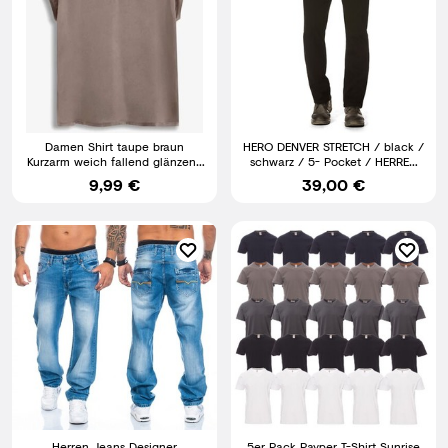
Damen Shirt taupe braun
HERO DENVER STRETCH / black /
Kurzarm weich fallend glänzend
schwarz / 5- Pocket / HERREN
schön Gr 36 - 54 neu 5125
JEANS HOSE
9,99 €
39,00 €
Herren Jeans Designer
5er Pack Payper T-Shirt Sunrise