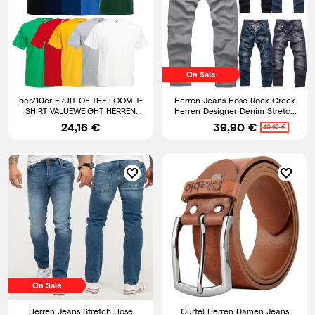
On Sale
5er/10er FRUIT OF THE LOOM T-
Herren Jeans Hose Rock Creek
SHIRT VALUEWEIGHT HERREN
Herren Designer Denim Stretch
SHIRT TSHIRTS GR. S - 5XL
Jeanshose M2 W29-W44
24,16 €
39,90 €
40,62 €
On Sale
Herren Jeans Stretch Hose
Gürtel Herren Damen Jeans