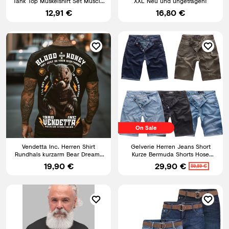
Tank Top Muskelshirt Set Muscle
XXL Neu und ungetragen!
Shirt Herren Shirt
12,91 €
16,80 €
On Sale
Vendetta Inc. Herren Shirt
Gelverie Herren Jeans Short
Rundhals kurzarm Bear Dreams
Kurze Bermuda Shorts Hose
schwarz VD-1427 Print
Denim Stonewashed M58
19,90 €
29,90 €
59,89 €