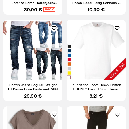
Lorenzo Loren Herrenjeans
Hosen Leder Eckig Schnalle 4
Regular Fit Blau LL-4002 NEU
cm Breit Schwarz Braun
39,90 €
10,90 €
89,90 €
Herren Jeans Regular Straight
Fruit of the Loom Heavy Cotton
Fit Denim Hose Destroyed 7984
T UNISEX Basic T-Shirt Herren
Damen Shirt NEU
29,90 €
8,21 €