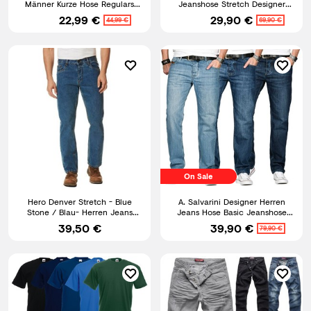
Männer Kurze Hose Regulars
Jeanshose Stretch Designer
SLIM Fit
Hose Denim
22,99 €
29,90 €
44,99 €
69,90 €
On Sale
Hero Denver Stretch - Blue
A. Salvarini Designer Herren
Stone / Blau- Herren Jeans
Jeans Hose Basic Jeanshose
Hose von STOOKER Brands
Comfort Fit gerades Bein
39,50 €
39,90 €
79,90 €