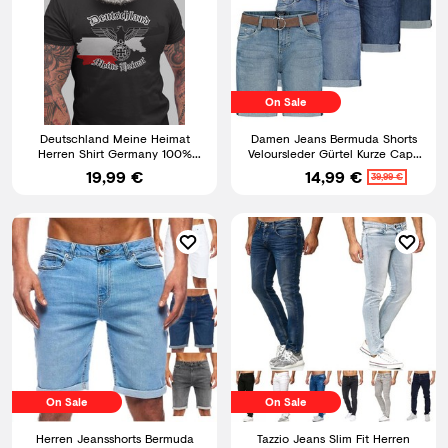
On Sale
Deutschland Meine Heimat
Damen Jeans Bermuda Shorts
Herren Shirt Germany 100%
Veloursleder Gürtel Kurze Capri
Baumwolle bis 5XL
Hose Stretch Denim
19,99 €
14,99 €
39,99 €
On Sale
On Sale
Herren Jeansshorts Bermuda
Tazzio Jeans Slim Fit Herren