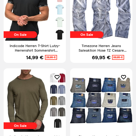
On Sale
On Sale
Indicode Herren T-Shirt Lutzy-
Timezone Herren Jeans
Herrenshirt Sommershirt
Saleaktion Hose TZ Cesare
Rundhals Baumwolle Männer
3630 hellblau Neu Größe
14,99 €
69,95 €
29,99 €
89,95 €
wählbar
On Sale