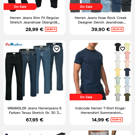
On Sale
On Sale
Herren Jeans Slim Fit Regular
Herren Jeans Hose Rock Creek
Stretch Jeanshose Übergröße
Designer Denim Jeanshose
Hosen Six-Jeans
Herrenhose Stretch M18 NEU
28,99 €
39,90 €
44,99 €
40,10 €
On Sale
WRANGLER Jeans Herrenjeans 6
Indicode Herren T-Shirt Kloge-
Farben Texas Stretch Gr. 30 31
Herrenshirt Sommershirt
32 33 34
Rundhals Shirt Männer
67,95 €
14,99 €
39,99 €