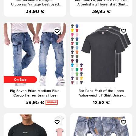
Clubwear Vintage Destroyed
Arbeitsshirts Herrenshirt Shirt
Taschen W29-W44 RC-2009
Herren T-Shirts
34,90 €
39,95 €
On Sale
Big Seven Brian Medium Blue
3er Pack Fruit of the Loom
Cargo Herren Jeans Hose
Valueweight T-Shirt Unisex
Größe S-5XL NEU
59,95 €
12,92 €
99,95 €