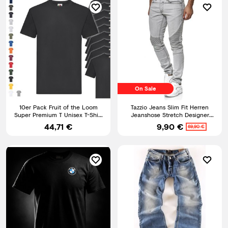
On Sale
10er Pack Fruit of the Loom
Tazzio Jeans Slim Fit Herren
Super Premium T Unisex T-Shirt
Jeanshose Stretch Designer
schwere Qualität NEU
Hose Denim Biker Style
44,71 €
9,90 €
69,90 €