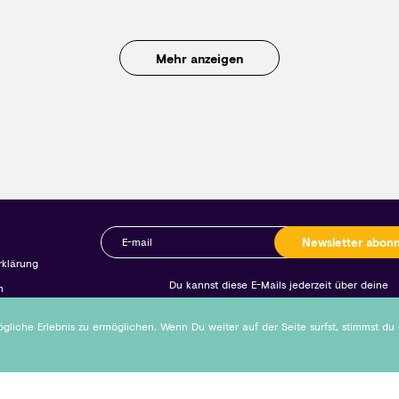
Mehr anzeigen
Newsletter abon
rklärung
Du kannst diese E-Mails jederzeit über deine
m
Kontoeinstellungen oder einen Link in den E-Mails abst
liche Erlebnis zu ermöglichen. Wenn Du weiter auf der Seite surfst, stimmst du
Copyright © 2026 Neleeco GmbH Alle Rechte vorbehalten.