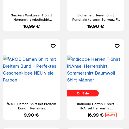
Snickers Workwear T-Shirt
Sicherheit Herren Shirt
Herrenshirt Arbeitsshirt
Rundhals kurzarm Schwarz F-
Arbeitskleidung Baumwollshirt
0059 – Dein Profi-Look
16,99 €
19,90 €
On Sale
fAROE Damen Shirt mit Breitem
Indicode Herren T-Shirt
Bund – Perfektes
INAnsel-Herrenshirt
Geschenkidee NEU viele
Sommershirt Baumwoll Shirt
9,90 €
16,99 €
24,99 €
Farben
Männer