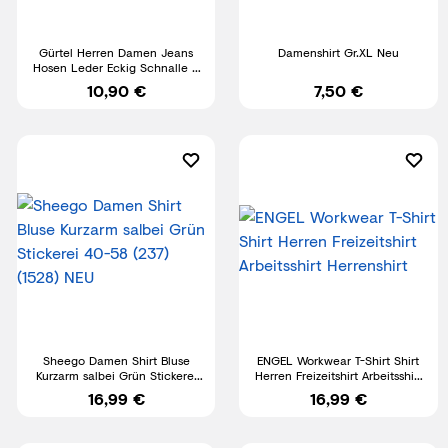
Gürtel Herren Damen Jeans
Damenshirt Gr.XL Neu
Hosen Leder Eckig Schnalle 4
cm Breit Schwarz Braun
10,90 €
7,50 €
Sheego Damen Shirt Bluse
ENGEL Workwear T-Shirt Shirt
Kurzarm salbei Grün Stickerei
Herren Freizeitshirt Arbeitsshirt
40-58 (237) (1528) NEU
Herrenshirt
16,99 €
16,99 €