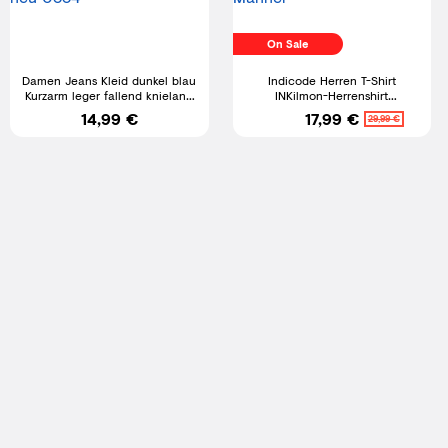
On Sale
Damen Jeans Kleid dunkel blau
Indicode Herren T-Shirt
Kurzarm leger fallend knielang
INKilmon-Herrenshirt
Gr 36 - 54 neu 0334
Sommershirt Kurzarm Shirt
14,99 €
17,99 €
29,99 €
Männer