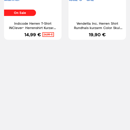
On Sale
Indicode Herren T-Shirt
Vendetta Inc. Herren Shirt
INClever- Herrenshirt Kurzarm
Rundhals kurzarm Color Skull
Tee Sommershirt Männer
schwarz VD-1532 S - 5XL
14,99 €
19,90 €
24,99 €