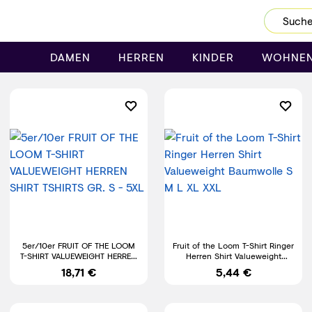
Dein Password wurde erfolgreich geändert.
DAMEN
HERREN
KINDER
WOHNE
5er/10er FRUIT OF THE LOOM
Fruit of the Loom T-Shirt Ringer
T-SHIRT VALUEWEIGHT HERREN
Herren Shirt Valueweight
SHIRT TSHIRTS GR. S - 5XL
Baumwolle S M L XL XXL
18,71 €
5,44 €