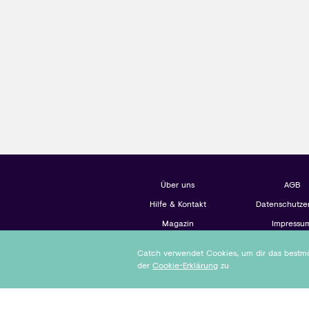
Über uns
AGB
Hilfe & Kontakt
Datenschutze
Magazin
Impressu
Catch verwendet Cookies, um dir das bestmög
der
Cookie-Erklärung
zu