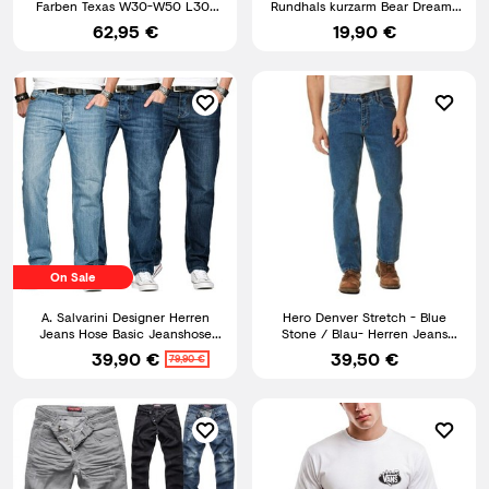
Farben Texas W30-W50 L30-
Rundhals kurzarm Bear Dreams
L36 Baumwolle
schwarz VD-1427 Print
62,95 €
19,90 €
On Sale
A. Salvarini Designer Herren
Hero Denver Stretch - Blue
Jeans Hose Basic Jeanshose
Stone / Blau- Herren Jeans
Comfort Fit gerades Bein
Hose von STOOKER Brands
39,90 €
39,50 €
79,90 €