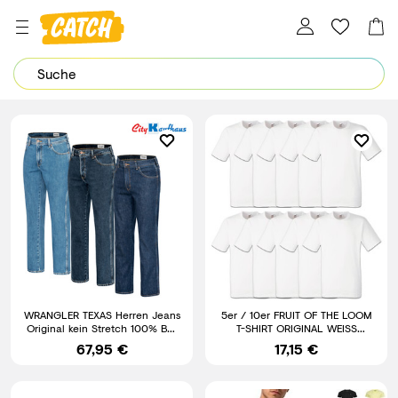
Dein Password wurde erfolgreich geändert.
WRANGLER TEXAS Herren Jeans
5er / 10er FRUIT OF THE LOOM
Original kein Stretch 100% BW
T-SHIRT ORIGINAL WEISS
Herrenjeans Jeanshose
HERREN SHIRT - S M L XL XXL
67,95 €
17,15 €