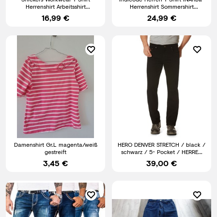
Herrenshirt Arbeitsshirt
Herrenshirt Sommershirt
Arbeitskleidung Baumwollshirt
Rundhals Shirt Männer
16,99 €
24,99 €
Damenshirt Gr.L magenta/weiß
HERO DENVER STRETCH / black /
gestreift
schwarz / 5- Pocket / HERREN
JEANS HOSE
3,45 €
39,00 €