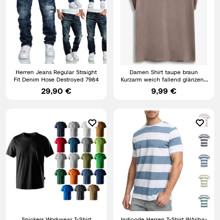
Herren Jeans Regular Straight
Damen Shirt taupe braun
Fit Denim Hose Destroyed 7984
Kurzarm weich fallend glänzend
schön Gr 36 - 54 neu 5125
29,90 €
9,99 €
Snickers Workwear T-Shirt
Indicode Herren T-Shirt INAriba-