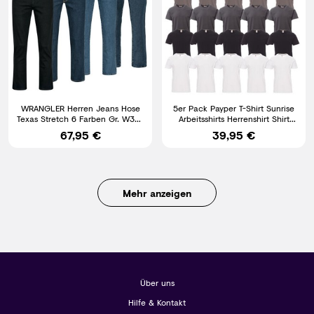
WRANGLER Herren Jeans Hose
5er Pack Payper T-Shirt Sunrise
Texas Stretch 6 Farben Gr. W30-
Arbeitsshirts Herrenshirt Shirt
W50
Herren T-Shirts
67,95 €
39,95 €
Mehr anzeigen
Über uns
Hilfe & Kontakt