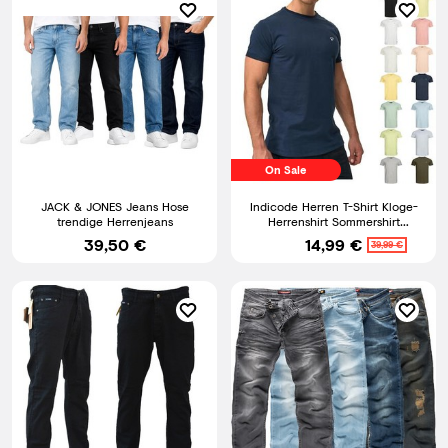
On Sale
JACK & JONES Jeans Hose
Indicode Herren T-Shirt Kloge-
trendige Herrenjeans
Herrenshirt Sommershirt
Rundhals Shirt Männer
39,50 €
14,99 €
39,99 €