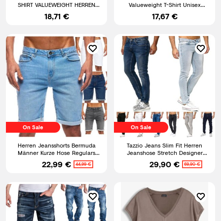
SHIRT VALUEWEIGHT HERREN
Valueweight T-Shirt Unisex
SHIRT TSHIRTS GR. S - 5XL
Größe S-5XL NEU
18,71 €
17,67 €
On Sale
On Sale
Herren Jeansshorts Bermuda
Tazzio Jeans Slim Fit Herren
Männer Kurze Hose Regulars
Jeanshose Stretch Designer
SLIM Fit
Hose Denim
22,99 €
29,90 €
44,99 €
69,90 €