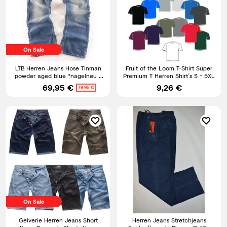
On Sale
LTB Herren Jeans Hose Tinman
Fruit of the Loom T-Shirt Super
powder aged blue *nagelneu *
Premium T Herren Shirt´s S - 5XL
Bootcut Jeans Neuware
69,95 €
9,26 €
79,95 €
On Sale
Gelverie Herren Jeans Short
Herren Jeans Stretchjeans