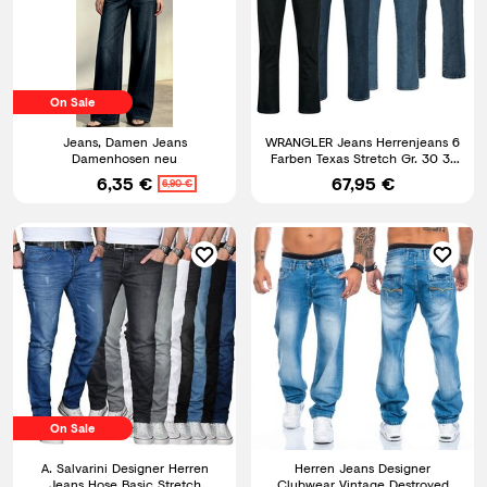
On Sale
Jeans, Damen Jeans
WRANGLER Jeans Herrenjeans 6
Damenhosen neu
Farben Texas Stretch Gr. 30 31
32 33 34
6,35 €
67,95 €
6,90 €
On Sale
A. Salvarini Designer Herren
Herren Jeans Designer
Jeans Hose Basic Stretch
Clubwear Vintage Destroyed