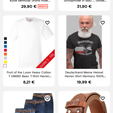
Kurze Bermuda Shorts Hose
Schlupfhose in Blau ... Größe
Denim Stonewashed M58
M,L,XL,XXL,3XL,4XL,5XL
29,90 €
31,90 €
59,89 €
Fruit of the Loom Heavy Cotton
Deutschland Meine Heimat
T UNISEX Basic T-Shirt Herren
Herren Shirt Germany 100%
Damen Shirt NEU
Baumwolle bis 5XL
8,21 €
19,99 €