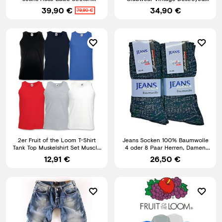
Jeanshose Regular Slim NEU
Taschen W29-W44 RC-2009
39,90 €
34,90 €
79,90 €
2er Fruit of the Loom T-Shirt
Jeans Socken 100% Baumwolle
Tank Top Muskelshirt Set Muscle
4 oder 8 Paar Herren, Damen
Shirt Herren Shirt
Jeanssocken atmungsaktiv
12,91 €
26,50 €