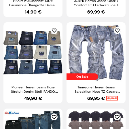
T-Shirt V-Ausschnitt 100%
JOKER Herren Jeans Clark (
Baumwolle Übergröße Damen
Comfort Fit ) Farbwahl ice +
Herren Shirt V-Neck S-5XL
ocean blue PREMIUM
14,90 €
69,99 €
On Sale
Pioneer Herren Jeans Hose
Timezone Herren Jeans
Stretch Denim Stoff RANDO,
Saleaktion Hose TZ Cesare
RON MEGAFLEX Alle Farben
3630 hellblau Neu Größe
49,90 €
69,95 €
89,95 €
wählbar