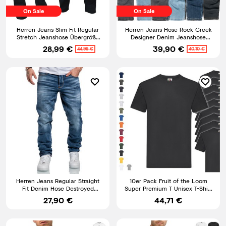
On Sale
On Sale
Herren Jeans Slim Fit Regular
Herren Jeans Hose Rock Creek
Stretch Jeanshose Übergröße
Designer Denim Jeanshose
Hosen Six-Jeans
Herrenhose Stretch M18 NEU
28,99 €
39,90 €
44,99 €
40,10 €
Herren Jeans Regular Straight
10er Pack Fruit of the Loom
Fit Denim Hose Destroyed
Super Premium T Unisex T-Shirt
A79084
schwere Qualität NEU
27,90 €
44,71 €