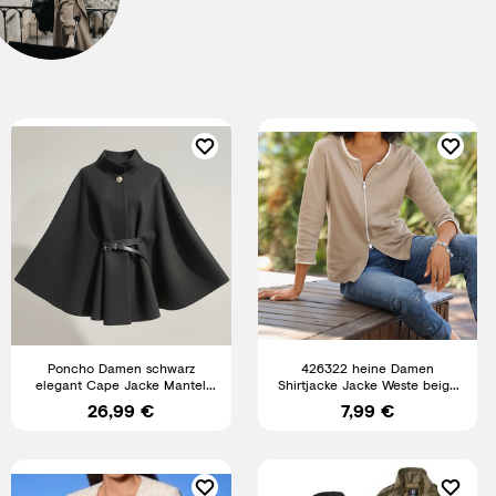
Poncho Damen schwarz
426322 heine Damen
elegant Cape Jacke Mantel
Shirtjacke Jacke Weste beige
Übergang Umhang Gürtel One
schlamm NEU Gr. 34 - 50
26,99 €
7,99 €
Size