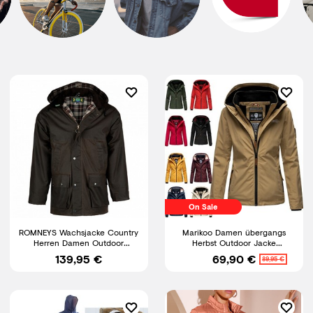
On Sale
ROMNEYS Wachsjacke Country
Marikoo Damen übergangs
Herren Damen Outdoor
Herbst Outdoor Jacke
Jagdjacke Wasserdicht British
Windbreaker Regenjacke
139,95 €
69,90 €
89,95 €
Erdbeere NEU