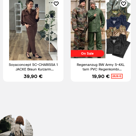
On Sale
Soyaconcept SC-CHARISSA 1
Regenanzug BW Army S-4XL
JACKE Braun Kurzarm
tarn PVC Regenkombi
Gummizug Knöpfe versch. Gr.
Nässeschutz Regenjacke
39,90 €
19,90 €
26,18 €
(A3)
Regenhose