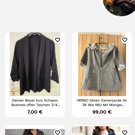
Damen Blazer kurz Schwarz
HERNO Italien Damenjacke Gr.
Business offen Taschen 3/4-
38 Wie NEU Mit Mangel
Ärmel Polyester Einheitsgr.
(Zipper)
7,00 €
99,00 €