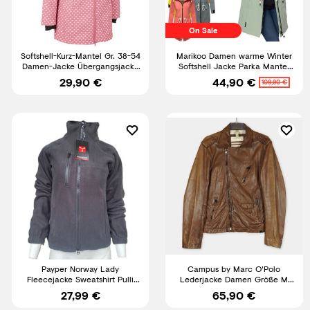
On Sale
Softshell-Kurz-Mantel Gr. 38-54
Marikoo Damen warme Winter
Damen-Jacke Übergangsjacke
Softshell Jacke Parka Mantel
Outdoor-Parka Neu
lang mit Kapuze B964
29,90 €
44,90 €
109,90 €
Payper Norway Lady
Campus by Marc O'Polo
Fleecejacke Sweatshirt Pulli
Lederjacke Damen Größe M
Fleece Jacke
braun Echtleder
27,99 €
65,90 €
Übergangsjacke