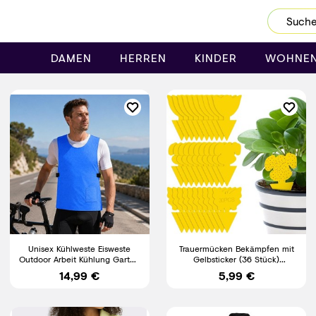
Dein Password wurde erfolgreich geändert.
DAMEN
HERREN
KINDER
WOHNE
Unisex Kühlweste Eisweste
Trauermücken Bekämpfen mit
Outdoor Arbeit Kühlung Garten
Gelbsticker (36 Stück)
Baustelle Schwitzen
Gelbsticker Trauermücken Für
14,99 €
5,99 €