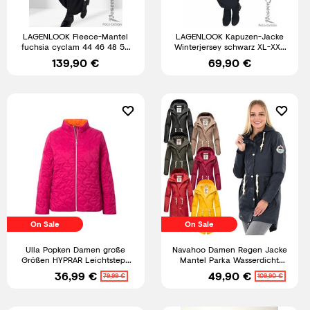
LAGENLOOK Fleece-Mantel
LAGENLOOK Kapuzen-Jacke
fuchsia cyclam 44 46 48 50
Winterjersey schwarz XL-XXL
52 54 56 58 L XL XXL XXXL
44 46 48 50 52 54 56 58
139,90 €
69,90 €
On Sale
On Sale
Ulla Popken Damen große
Navahoo Damen Regen Jacke
Größen HYPRAR Leichtstepp
Mantel Parka Wasserdicht
Jacke Kontrastfutter
Funktionsjacke B919 NEU
36,99 €
49,90 €
79,99 €
109,90 €