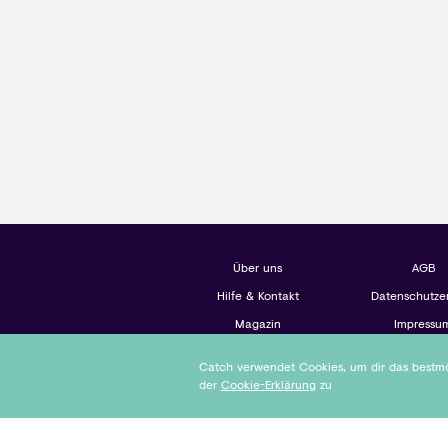
Über uns
AGB
Hilfe & Kontakt
Datenschutze
Magazin
Impressu
Catch verwendet Cookies, um dir das bestmög
der
Cookie-Erklärung
zu