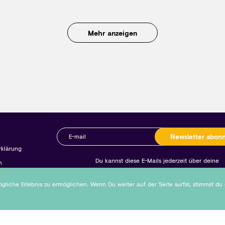
Mehr anzeigen
Newsletter abon
rklärung
Du kannst diese E-Mails jederzeit über deine
m
Kontoeinstellungen oder einen Link in den E-Mails abst
liche Erlebnis zu ermöglichen. Wenn Du weiter auf der Seite surfst, stimmst du
Copyright © 2026 Neleeco GmbH Alle Rechte vorbehalten.