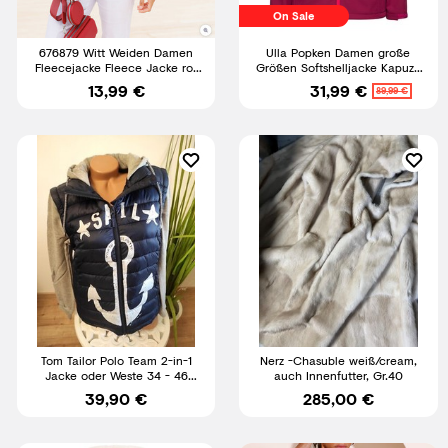
On Sale
676879 Witt Weiden Damen
Ulla Popken Damen große
Fleecejacke Fleece Jacke rot
Größen Softshelljacke Kapuze
NEU Gr. 36 - 52
Zipptaschen
13,99 €
31,99 €
89,99 €
Tom Tailor Polo Team 2-in-1
Nerz -Chasuble weiß/cream,
Jacke oder Weste 34 - 46
auch Innenfutter, Gr.40
marine blau grau
39,90 €
285,00 €