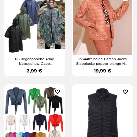
US Regenponcho Army
133448^ heine Damen Jacke
Nässeschutz Cape
Steppjacke papaya orange NEU
Regenumhang BW Poncho
Gr. 36 - 50
3,99 €
19,99 €
Kapuze Regenschutz