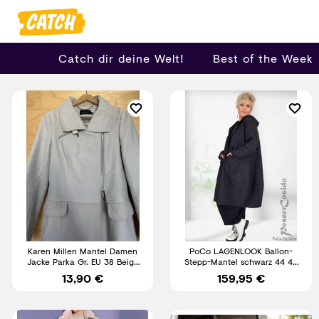
Catch dir deine Welt!
Best of the Week
Karen Millen Mantel Damen
PoCo LAGENLOOK Ballon-
Jacke Parka Gr. EU 38 Beige
Stepp-Mantel schwarz 44 46
Top Zustand
48 50 52 54 56 58 L XL XXL
13,90 €
159,95 €
XXXL