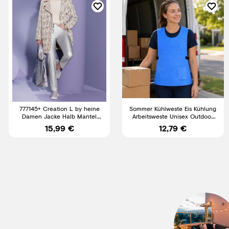
777145+ Creation L by heine
Sommer Kühlweste Eis Kühlung
Damen Jacke Halb Mantel
Arbeitsweste Unisex Outdoor
Halbmantel NEU Gr. 36 - 50
Hitzeschutz Baustelle
15,99 €
12,79 €