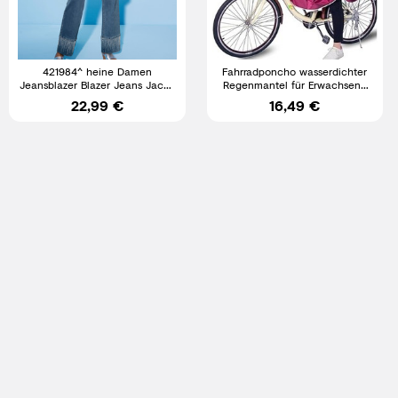
421984^ heine Damen
Fahrradponcho wasserdichter
Jeansblazer Blazer Jeans Jacke
Regenmantel für Erwachsene
blau Glitzer NEU Gr. 38 - 52
mit Kapuze Reflektierende
22,99 €
16,49 €