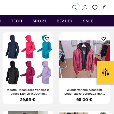
N
TECH
SPORT
BEAUTY
SALE
Regatta Regenjacke Windjacke
Wunderschöne Alpenblitz
Jacke Damen 5.000mm
Leder Jacke bordeaux Gr.44
Wassersäule Wasserdicht
Nieten Kapuze
29,95 €
65,00 €
Packbar