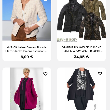
447469 heine Damen Boucle
BRANDIT US M65 FELDJACKE
Blazer Jacke Bolero exclusiv Gr.
DAMEN ARMY WINTERJACKE
34 - 50 Neu ecru
GEFÜTTERT PARKA OUTDOOR
6,99 €
34,95 €
JACKE