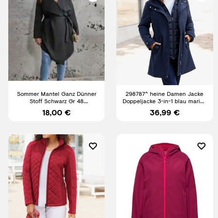
Sommer Mantel Ganz Dünner
298787^ heine Damen Jacke
Stoff Schwarz Gr 48
Doppeljacke 3-in-1 blau marine
Ungetragen Top Zustand
blau NEU Gr. 38 - 44
18,00 €
36,99 €