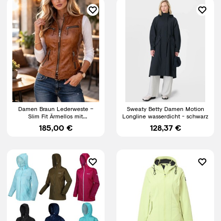
Damen Braun Lederweste –
Sweaty Betty Damen Motion
Slim Fit Ärmellos mit
Longline wasserdicht - schwarz
Reißverschluss, Echtleder Biker
185,00 €
128,37 €