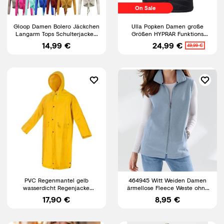
On Sale
Gloop Damen Bolero Jäckchen
Ulla Popken Damen große
Langarm Tops Schulterjacken
Größen HYPRAR Funktions
Hochzeit Party M-XL
Steppweste
14,99 €
24,99 €
49,99 €
PVC Regenmantel gelb
464945 Witt Weiden Damen
wasserdicht Regenjacke
ärmellose Fleece Weste ohne
Regenparka Friesennerz
Arm Gr. 38 - 56 Neu blau
17,90 €
8,95 €
Gummijacke