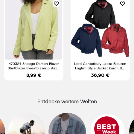
470324 Sheego Damen Blazer
Lord Canterbury Jacke Blouson
Shirtblazer Sweatblazer pistazie
English Style Jacket Karofutter
NEU Gr. 40 - 58
Rockabilly S-5XL
8,99 €
36,90 €
Entdecke weitere Welten