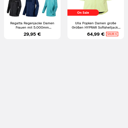
On Sale
Regatta Regenjacke Damen
Ulla Popken Damen große
Frauen mit 5.000mm
Größen HYPRAR Softshelljacke
Wassersäule verschweißte
wasserabweisend
29,95 €
64,99 €
129,99 €
Nähte