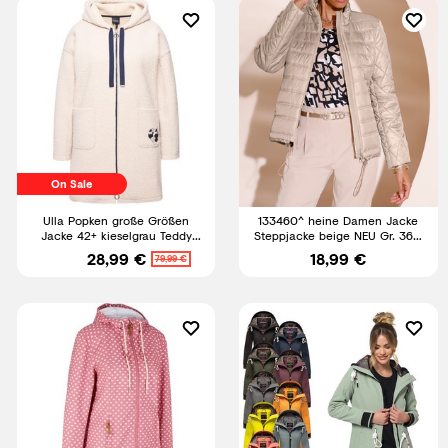
On Sale
Ulla Popken große Größen
133460^ heine Damen Jacke
Jacke 42+ kieselgrau Teddy
Steppjacke beige NEU Gr. 36 -
Longjacke Herz Oversized
46
28,99 €
18,99 €
79,99 €