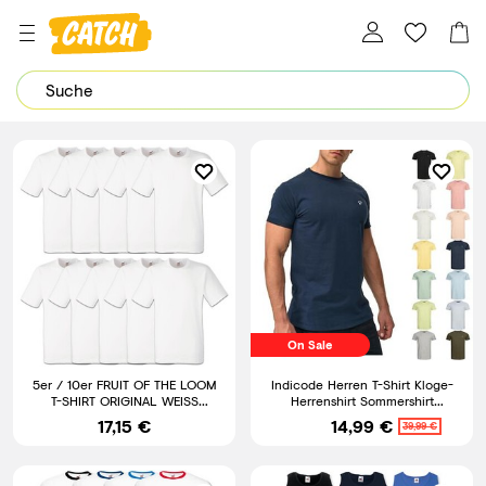
Dein Password wurde erfolgreich geändert.
On Sale
5er / 10er FRUIT OF THE LOOM
Indicode Herren T-Shirt Kloge-
T-SHIRT ORIGINAL WEISS
Herrenshirt Sommershirt
HERREN SHIRT - S M L XL XXL
Rundhals Shirt Männer
17,15 €
14,99 €
39,99 €