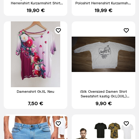
Herrenshirt Kurzarmshirt Shirt
Poloshirt Herrenshirt Kurzarmshirt
Oberteil Tee vegan Raphy
Jack & Jones Basic
19,90 €
19,99 €
Damenshirt Gr.XL Neu
iSilk Oversized Damen Shirt
Sweatshirt kastig Gr.L(XXL)
ca.46-48
7,50 €
9,90 €