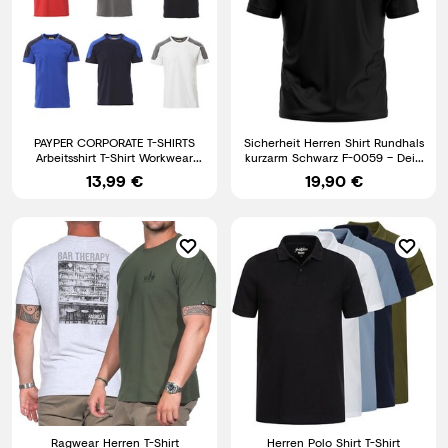
PAYPER CORPORATE T-SHIRTS
Sicherheit Herren Shirt Rundhals
Arbeitsshirt T-Shirt Workwear
kurzarm Schwarz F-0059 – Dein
Herrenshirt Herren
Profi-Look
13,99 €
19,90 €
Ragwear Herren T-Shirt
Herren Polo Shirt T-Shirt