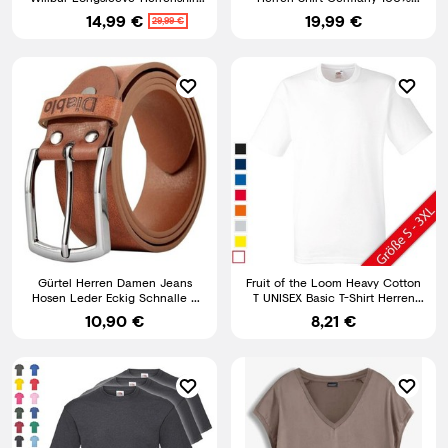
Grandad Shirt Männer
Baumwolle bis 5XL
14,99 €
19,99 €
29,99 €
Gürtel Herren Damen Jeans
Fruit of the Loom Heavy Cotton
Hosen Leder Eckig Schnalle 4
T UNISEX Basic T-Shirt Herren
cm Breit Schwarz Braun
Damen Shirt NEU
10,90 €
8,21 €