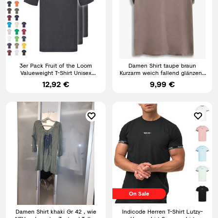
3er Pack Fruit of the Loom
Damen Shirt taupe braun
Valueweight T-Shirt Unisex
Kurzarm weich fallend glänzend
Größe S-5XL NEU
schön Gr 36 - 54 neu 5125
12,92 €
9,99 €
On Sale
Damen Shirt khaki Gr 42 , wie
Indicode Herren T-Shirt Lutzy-