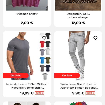
🩷Damen Shirt🩷
Damenshirt, Gr. L,
schwarz/beige
2,00 €
12,00 €
On Sale
On Sale
Indicode Herren T-Shirt Willbur-
Tazzio Jeans Slim Fit Herren
Herrenshirt Sommershirt
Jeanshose Stretch Designer
Rundhalsausschnitt Shirt
Hose Denim Biker Style
19,99 €
9,90 €
29,99 €
69,90 €