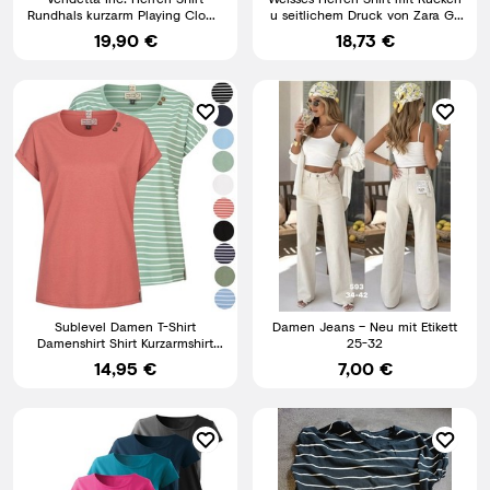
Rundhals kurzarm Playing Clown
u seitlichem Druck von Zara Gr.
schwarz VD-1443 Neu
M
19,90 €
18,73 €
Sublevel Damen T-Shirt
Damen Jeans – Neu mit Etikett
Damenshirt Shirt Kurzarmshirt
25-32
Basic Rundhals Tee LSL-496
14,95 €
7,00 €