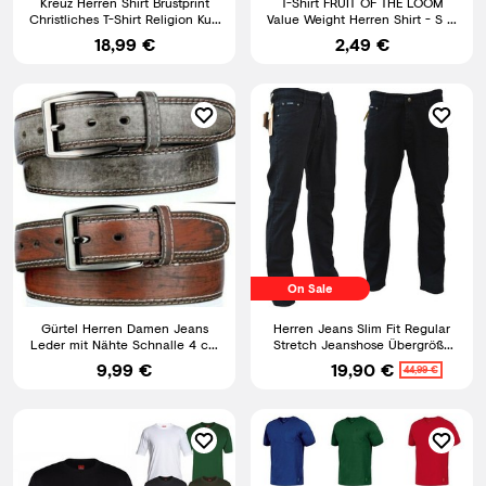
Kreuz Herren Shirt Brustprint
T-Shirt FRUIT OF THE LOOM
Christliches T-Shirt Religion Kult
Value Weight Herren Shirt - S M
bis 8XL
L XL etc. zur Auswahl
18,99 €
2,49 €
On Sale
Gürtel Herren Damen Jeans
Herren Jeans Slim Fit Regular
Leder mit Nähte Schnalle 4 cm
Stretch Jeanshose Übergröße
Breit Schwarz Braun
Hosen Six-Jeans
9,99 €
19,90 €
44,99 €