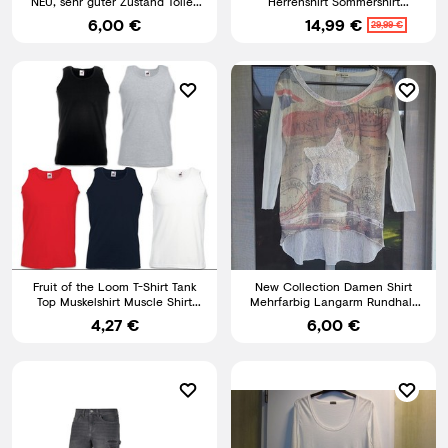
NEU, sehr guter Zustand Tolles
Herrenshirt Sommershirt
Muster
Rundhals Baumwolle Männer
6,00 €
14,99 €
29,99 €
Fruit of the Loom T-Shirt Tank
New Collection Damen Shirt
Top Muskelshirt Muscle Shirt
Mehrfarbig Langarm Rundhals
Herren Shirt S - 5XL
Pailletten Sterne Gr. S/M
4,27 €
6,00 €