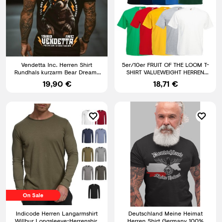
Vendetta Inc. Herren Shirt
5er/10er FRUIT OF THE LOOM T-
Rundhals kurzarm Bear Dreams
SHIRT VALUEWEIGHT HERREN
schwarz VD-1427 Print
SHIRT TSHIRTS GR. S - 5XL
19,90 €
18,71 €
On Sale
Indicode Herren Langarmshirt
Deutschland Meine Heimat
Willbur Longsleeve-Herrenshirt
Herren Shirt Germany 100%