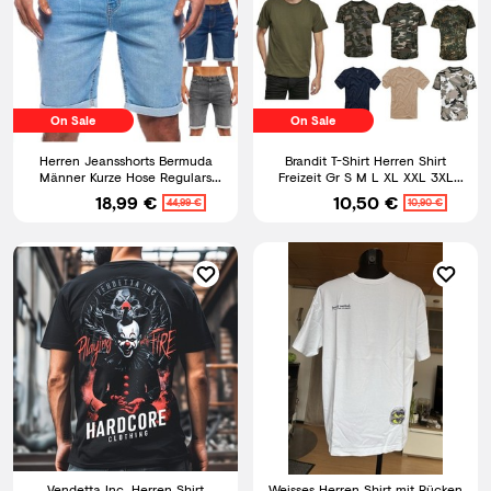
On Sale
On Sale
Herren Jeansshorts Bermuda
Brandit T-Shirt Herren Shirt
Männer Kurze Hose Regulars
Freizeit Gr S M L XL XXL 3XL
SLIM Fit SCH
4XL 5XL 6XL 7XL BD4200
18,99 €
10,50 €
44,99 €
10,90 €
Vendetta Inc. Herren Shirt
Weisses Herren Shirt mit Rücken