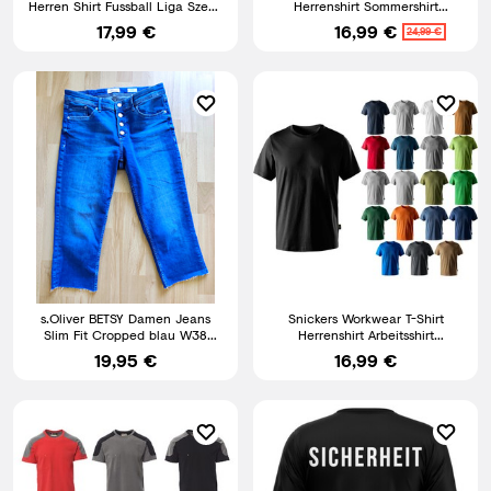
Herren Shirt Fussball Liga Szene
Herrenshirt Sommershirt
Hoodie Kapuzenpull
Baumwoll Shirt Männer
17,99 €
16,99 €
24,99 €
s.Oliver BETSY Damen Jeans
Snickers Workwear T-Shirt
Slim Fit Cropped blau W38
Herrenshirt Arbeitsshirt
Knopfleiste Stretch
Arbeitskleidung Baumwollshirt
19,95 €
16,99 €