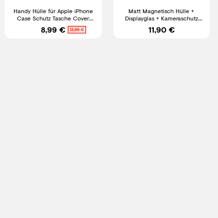
Handy Hülle für Apple iPhone
Matt Magnetisch Hülle +
Case Schutz Tasche Cover
Displayglas + Kameraschutz
Basic Wallet Flip Etui
Google Pixel 10 9 8 Pro a XL
8,99 €
11,90 €
13,99 €