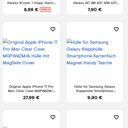
Galaxy XCover 7 Klapp Tasche
Galaxy A17 A16 A57 A56 A37
Book Cover Flip Slim Case
Cover Schutz Klapp Hülle Case
8,99 €
7,90 €
12,99 €
Original Apple iPhone 17 Pro
Hülle für Samsung Galaxy
Max Clear Case MGFW4ZM/A
Klapphülle Smartphone
Hülle mit MagSafe Cover
Kartenfach Magnet Handy
27,99 €
9,90 €
Tasche