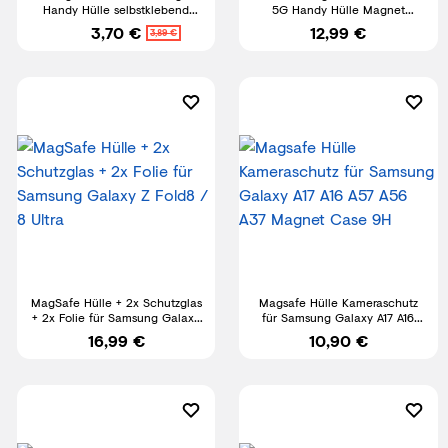
Handy Hülle selbstklebend
5G Handy Hülle Magnet
drahtlos laden Magsafe
Klapphülle Case+Displayglas
3,70 €
12,99 €
3,89 €
MagSafe Hülle + 2x Schutzglas
Magsafe Hülle Kameraschutz
+ 2x Folie für Samsung Galaxy
für Samsung Galaxy A17 A16
Z Fold8 / 8 Ultra
A57 A56 A37 Magnet Case 9H
16,99 €
10,90 €