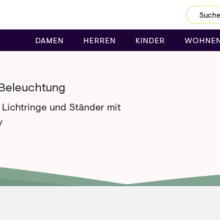
Dein Password wurde erfolgreich geändert.
DAMEN
HERREN
KINDER
WOHNE
 Beleuchtung
, Lichtringe und Ständer mit
y