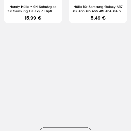
Handy Hülle + 9H Schutzglas
Hülle für Samsung Galaxy A57
für Samsung Galaxy Z Flip8 mit
A17 A56 A16 A55 A15 A54 A14 5G
Scharnier Schutz Case
Silikon Schutz Case
15,99 €
5,49 €