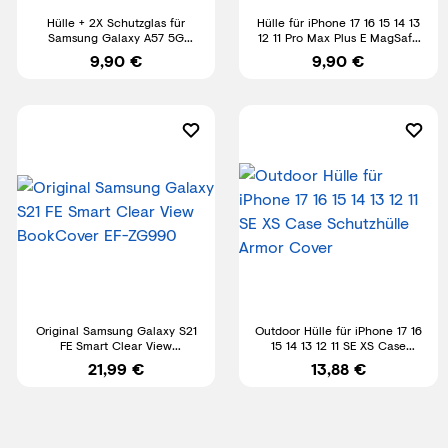
Hülle + 2X Schutzglas für
Hülle für iPhone 17 16 15 14 13
Samsung Galaxy A57 5G
12 11 Pro Max Plus E MagSafe
Panzerfolie Full Screen Case
Cover Schutz Case
9,90 €
9,90 €
9H
Original Samsung Galaxy S21
Outdoor Hülle für iPhone 17 16
FE Smart Clear View
15 14 13 12 11 SE XS Case
BookCover EF-ZG990
Schutzhülle Armor Cover
21,99 €
13,88 €