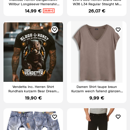
Willbur Longsleeve-Herrenshirt
W36 L34 Regular Straight Mid
Grandad Shirt Männer
Rise Stretch
14,99 €
26,07 €
29,99 €
Vendetta Inc. Herren Shirt
Damen Shirt taupe braun
Rundhals kurzarm Bear Dreams
Kurzarm weich fallend glänzend
schwarz VD-1427 Print
schön Gr 36 - 54 neu 5125
19,90 €
9,99 €