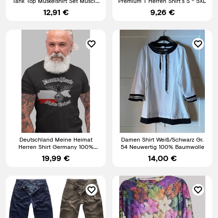
Tank Top Muskelshirt Set Muscle
Premium T Herren Shirt´s S - 5XL
Shirt Herren Shirt
12,91 €
9,26 €
Deutschland Meine Heimat
Damen Shirt Weiß/Schwarz Gr.
Herren Shirt Germany 100%
54 Neuwertig 100% Baumwolle
Baumwolle bis 5XL
19,99 €
14,00 €