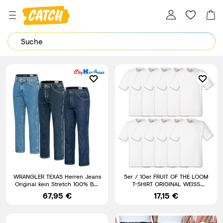
Dein Password wurde erfolgreich geändert.
WRANGLER TEXAS Herren Jeans
5er / 10er FRUIT OF THE LOOM
Original kein Stretch 100% BW
T-SHIRT ORIGINAL WEISS
Herrenjeans Jeanshose
HERREN SHIRT - S M L XL XXL
67,95 €
17,15 €