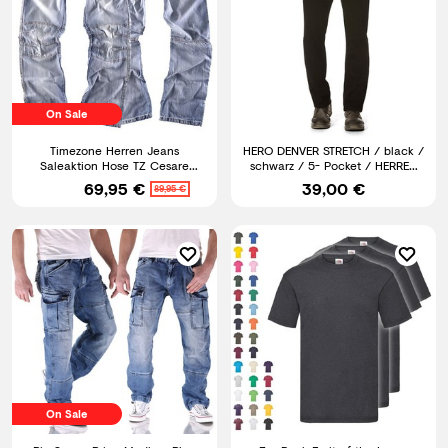
On Sale
Timezone Herren Jeans
HERO DENVER STRETCH / black /
Saleaktion Hose TZ Cesare
schwarz / 5- Pocket / HERREN
3630 hellblau Neu Größe
JEANS HOSE
69,95 €
39,00 €
89,95 €
wählbar
On Sale