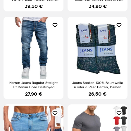
Hose von STOOKER Brands
Taschen W29-W44 RC-2009
39,50 €
34,90 €
Herren Jeans Regular Straight
Jeans Socken 100% Baumwolle
Fit Denim Hose Destroyed
4 oder 8 Paar Herren, Damen
A79084
Jeanssocken atmungsaktiv
27,90 €
26,50 €