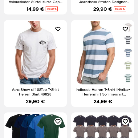
Veloursleder Gürtel Kurze Capri
Jeanshose Stretch Designer
Hose Stretch Denim
Hose Denim
14,99 €
29,90 €
39,99 €
69,90 €
Vans Show off SSTee T-Shirt
Indicode Herren T-Shirt INAriba-
Herren Shirt 48828
Herrenshirt Sommershirt
Rundhals Shirt Männer
29,90 €
24,99 €