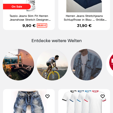
On Sale
Tazzio Jeans Slim Fit Herren
Herren Jeans Stretchjeans
Jeanshose Stretch Designer
Schlupfhose in Blau ... Größe
Hose Denim Biker Style
M,L,XL,XXL,3XL,4XL,5XL
9,90 €
31,90 €
69,90 €
Entdecke weitere Welten