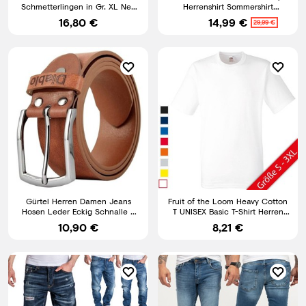
Schmetterlingen in Gr. XL Neu
Herrenshirt Sommershirt
und unbenutzt!
Rundhals Baumwolle Männer
16,80 €
14,99 €
29,99 €
Gürtel Herren Damen Jeans
Fruit of the Loom Heavy Cotton
Hosen Leder Eckig Schnalle 4
T UNISEX Basic T-Shirt Herren
cm Breit Schwarz Braun
Damen Shirt NEU
10,90 €
8,21 €