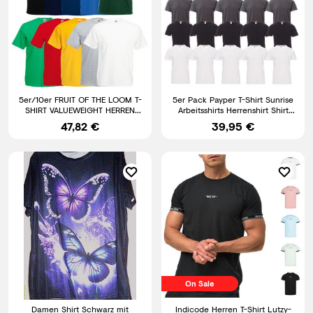
5er/10er FRUIT OF THE LOOM T-
5er Pack Payper T-Shirt Sunrise
SHIRT VALUEWEIGHT HERREN
Arbeitsshirts Herrenshirt Shirt
SHIRT TSHIRTS GR. S - 5XL
Herren T-Shirts
47,82 €
39,95 €
On Sale
Damen Shirt Schwarz mit
Indicode Herren T-Shirt Lutzy-