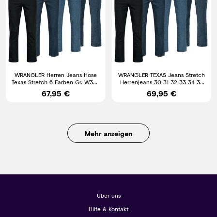
WRANGLER Herren Jeans Hose
WRANGLER TEXAS Jeans Stretch
Texas Stretch 6 Farben Gr. W30-
Herrenjeans 30 31 32 33 34 36
W50
38 40 42 44 46 48 50
67,95 €
69,95 €
Mehr anzeigen
Über uns
Hilfe & Kontakt