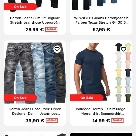
On Sale
Herren Jeans Slim Fit Regular
WRANGLER Jeans Herrenjeans 6
Stretch Jeanshose Übergröße
Farben Texas Stretch Gr. 30 31
Hosen Six-Jeans
32 33 34
28,99 €
67,95 €
44,99 €
On Sale
On Sale
Herren Jeans Hose Rock Creek
Indicode Herren T-Shirt Kloge-
Designer Denim Jeanshose
Herrenshirt Sommershirt
Herrenhose Stretch M18 NEU
Rundhals Shirt Männer
39,90 €
14,99 €
40,10 €
39,99 €