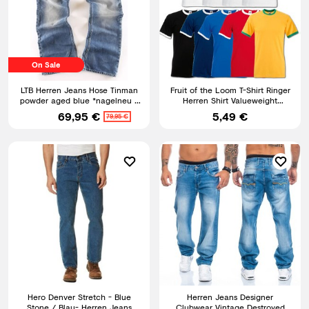
On Sale
LTB Herren Jeans Hose Tinman
Fruit of the Loom T-Shirt Ringer
powder aged blue *nagelneu *
Herren Shirt Valueweight
Bootcut Jeans Neuware
Baumwolle S M L XL XXL
69,95 €
5,49 €
79,95 €
Hero Denver Stretch - Blue
Herren Jeans Designer
Stone / Blau- Herren Jeans
Clubwear Vintage Destroyed