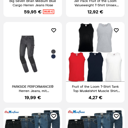
Big Seven Brian Medium Blue
3er Pack Fruit of the Loom
Cargo Herren Jeans Hose
Valueweight T-Shirt Unisex
Größe S-5XL NEU
59,95 €
12,92 €
99,95 €
PARKSIDE PERFORMANCE®
Fruit of the Loom T-Shirt Tank
Herren Jeans, mit
Top Muskelshirt Muscle Shirt
Knieverstärkung
Herren Shirt S - 5XL
19,99 €
4,27 €