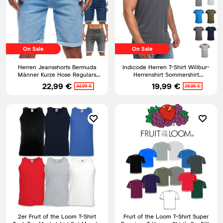
On Sale
On Sale
Herren Jeansshorts Bermuda
Indicode Herren T-Shirt Willbur-
Männer Kurze Hose Regulars
Herrenshirt Sommershirt
SLIM Fit
Rundhalsausschnitt Shirt
22,99 €
19,99 €
44,99 €
29,99 €
2er Fruit of the Loom T-Shirt
Fruit of the Loom T-Shirt Super