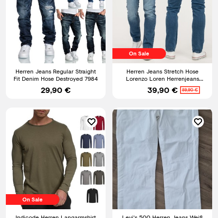
On Sale
Herren Jeans Regular Straight
Herren Jeans Stretch Hose
Fit Denim Hose Destroyed 7984
Lorenzo Loren Herrenjeans
Regular Fit Blau LL-4002 NEU
29,90 €
39,90 €
89,90 €
On Sale
Indicode Herren Langarmshirt
Levi's 500 Herren Jeans Weiß