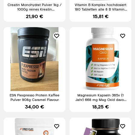
Creatin Monohydrat Pulver 1kg /
Vitamin B Komplex hochdosiert
1000g reines Kreatin
180 Tabletten alle 8 B Vitamine
Monohydrat in
(B1 B2 B3 B5 B6 B7
21,90 €
15,81 €
ESN Flexpresso Protein Kaffee
Magnesium Kapseln 365x (1
Pulver 908g Caramel Flavour
Jahr) 668 mg Mag Oxid davon
400 mg elementares
34,00 €
18,25 €