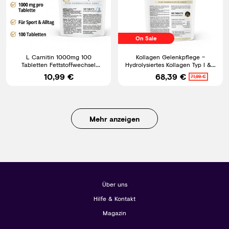
On Sale
L Carnitin 1000mg 100
Kollagen Gelenkpflege –
Tabletten Fettstoffwechsel
Hydrolysiertes Kollagen Typ I & II
Energie Training
mit MSM, Vitamin C
10,99 €
68,39 €
71,99 €
Mehr anzeigen
Über uns
Hilfe & Kontakt
Magazin