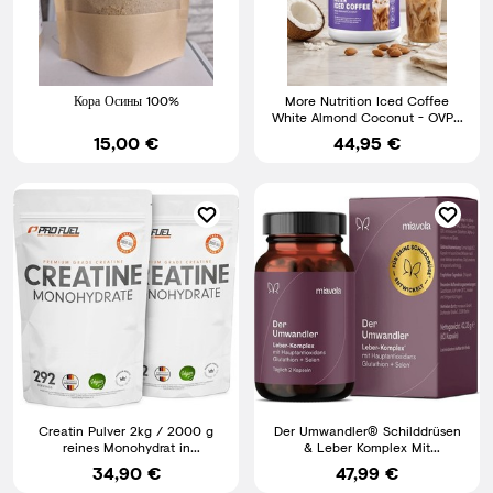
Кора Осины 100%
More Nutrition Iced Coffee
White Almond Coconut - OVP -
Protein
15,00 €
44,95 €
Creatin Pulver 2kg / 2000 g
Der Umwandler® Schilddrüsen
reines Monohydrat in
& Leber Komplex Mit
mikronisierter Qualität 100%Veg
Mariendistel, Artischocke, Choli
34,90 €
47,99 €