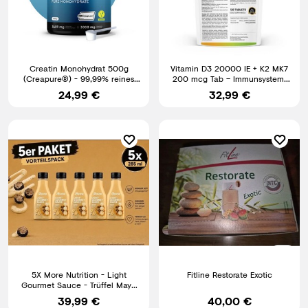
Creatin Monohydrat 500g
Vitamin D3 20000 IE + K2 MK7
(Creapure®) - 99,99% reines
200 mcg Tab – Immunsystem,
Mikronisiertes Pulver
Knochen, Muskeln & Zähne
24,99 €
32,99 €
5X More Nutrition - Light
Fitline Restorate Exotic
Gourmet Sauce - Trüffel Mayo
NEU OVP
39,99 €
40,00 €