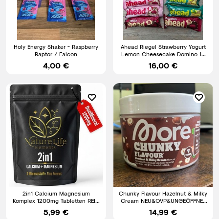
Holy Energy Shaker - Raspberry
Ahead Riegel Strawberry Yogurt
Raptor / Falcon
Lemon Cheesecake Domino 14
Riegel
4,00 €
16,00 €
2in1 Calcium Magnesium
Chunky Flavour Hazelnut & Milky
Komplex 1200mg Tabletten REIN
Cream NEU&OVP&UNGEÖFFNET
- 100% HOCHDOSIERT & VEGAN
150g MHD 07/2027.
5,99 €
14,99 €