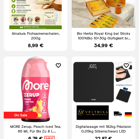
Alnatura Flohsamenschalen,
Bio Herbs Royal King bal Sticks
200g
100%Bio 10×30g Gültigkeit bis
12/2030
8,99 €
34,99 €
On Sale
MORE Zerup, Peach Iced Tea,
Digitalwaage mit 182kg Präzision
65 Ml, Für Bis Zu 8 L
0,05kg Silberschwarz LED
Fertiggetränk | Zuckerfreier S
6,78 €
22,87 €
6,91 €