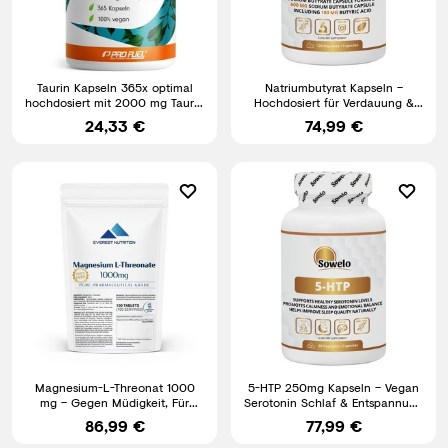
Taurin Kapseln 365x optimal
Natriumbutyrat Kapseln –
hochdosiert mit 2000 mg Taurin
Hochdosiert für Verdauung &
pro Tag Taurine mit
Immunsystem – Sowelo
24,33 €
74,99 €
Magnesium-L-Threonat 1000
5-HTP 250mg Kapseln – Vegan
mg – Gegen Müdigkeit, Für
Serotonin Schlaf & Entspannung
Konzentration & Gehirn
Support - Sowelo
86,99 €
77,99 €