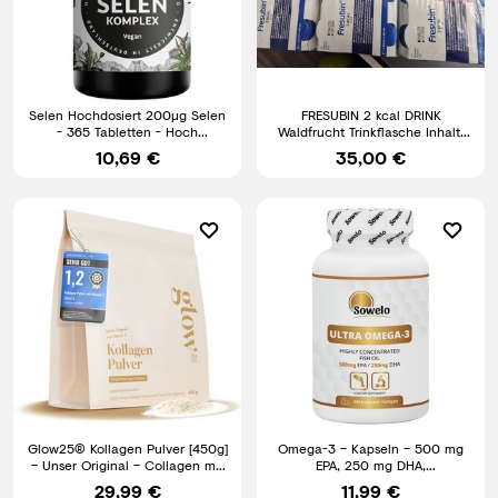
Selen Hochdosiert 200µg Selen
FRESUBIN 2 kcal DRINK
- 365 Tabletten - Hoch
Waldfrucht Trinkflasche Inhalt:
bioverfügbar durch 3 hochwe
24X200 ML REF 7881601
10,69 €
35,00 €
Glow25® Kollagen Pulver [450g]
Omega-3 – Kapseln – 500 mg
– Unser Original – Collagen mit
EPA, 250 mg DHA,
Vitamin C
Hochkonzentriert – Sowelo
29,99 €
11,99 €