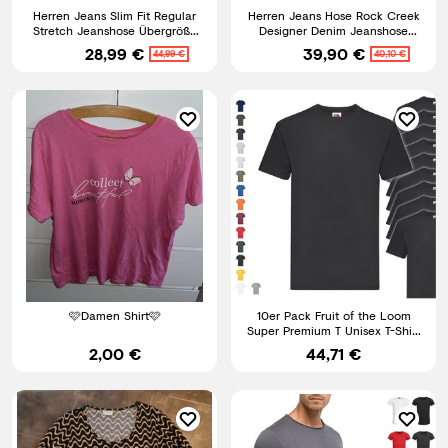
Herren Jeans Slim Fit Regular
Herren Jeans Hose Rock Creek
Stretch Jeanshose Übergröße
Designer Denim Jeanshose
Hosen Six-Jeans
Herrenhose Stretch M18 NEU
28,99 €
39,90 €
44,99 €
40,10 €
🩷Damen Shirt🩷
10er Pack Fruit of the Loom
Super Premium T Unisex T-Shirt
schwere Qualität NEU
2,00 €
44,71 €