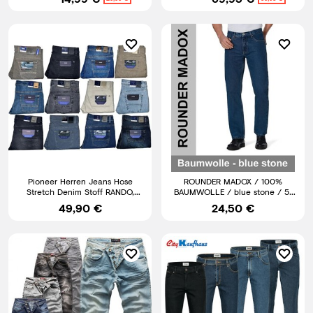
wählbar
Pioneer Herren Jeans Hose
ROUNDER MADOX / 100%
Stretch Denim Stoff RANDO,
BAUMWOLLE / blue stone / 5-
RON MEGAFLEX Alle Farben
Pocket / HERREN JEANS HOSE
49,90 €
24,50 €