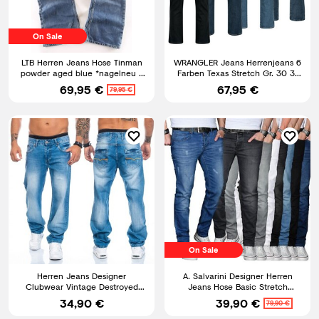
On Sale
LTB Herren Jeans Hose Tinman
WRANGLER Jeans Herrenjeans 6
powder aged blue *nagelneu *
Farben Texas Stretch Gr. 30 31
Bootcut Jeans Neuware
32 33 34
69,95 €
67,95 €
79,95 €
On Sale
Herren Jeans Designer
A. Salvarini Designer Herren
Clubwear Vintage Destroyed
Jeans Hose Basic Stretch
Taschen W29-W44 RC-2009
Jeanshose Regular Slim NEU
34,90 €
39,90 €
79,90 €