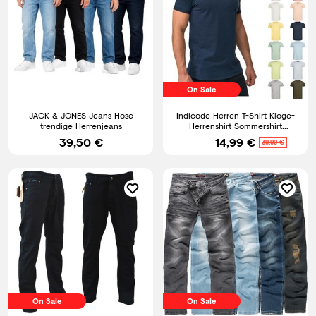
On Sale
JACK & JONES Jeans Hose
Indicode Herren T-Shirt Kloge-
trendige Herrenjeans
Herrenshirt Sommershirt
Rundhals Shirt Männer
39,50 €
14,99 €
39,99 €
On Sale
On Sale