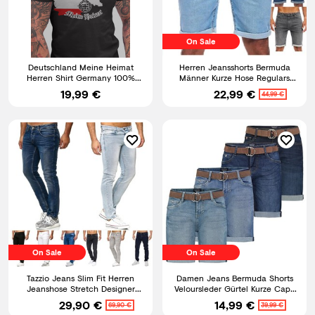
On Sale
Deutschland Meine Heimat
Herren Jeansshorts Bermuda
Herren Shirt Germany 100%
Männer Kurze Hose Regulars
Baumwolle bis 5XL
SLIM Fit
19,99 €
22,99 €
44,99 €
On Sale
On Sale
Tazzio Jeans Slim Fit Herren
Damen Jeans Bermuda Shorts
Jeanshose Stretch Designer
Veloursleder Gürtel Kurze Capri
Hose Denim
Hose Stretch Denim
29,90 €
14,99 €
69,90 €
39,99 €