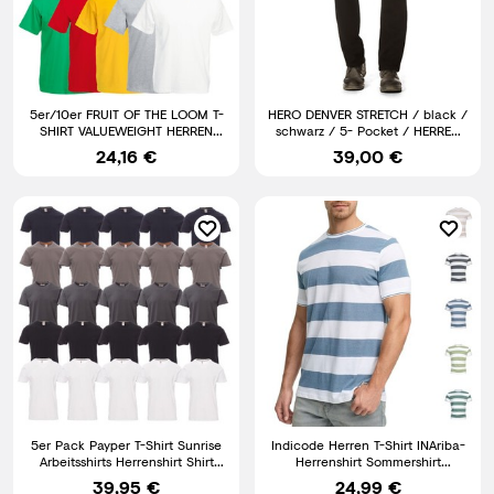
5er/10er FRUIT OF THE LOOM T-
HERO DENVER STRETCH / black /
SHIRT VALUEWEIGHT HERREN
schwarz / 5- Pocket / HERREN
SHIRT TSHIRTS GR. S - 5XL
JEANS HOSE
24,16 €
39,00 €
5er Pack Payper T-Shirt Sunrise
Indicode Herren T-Shirt INAriba-
Arbeitsshirts Herrenshirt Shirt
Herrenshirt Sommershirt
Herren T-Shirts
Rundhals Shirt Männer
39,95 €
24,99 €