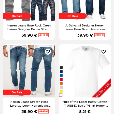
On Sale
On Sale
Herren Jeans Hose Rock Creek
A. Salvarini Designer Herren
Herren Designer Denim Stretch
Jeans Hose Basic Jeanshose
Jeanshose M2 W29-W44
Comfort Fit gerades Bein
39,90 €
39,90 €
40,62 €
79,90 €
On Sale
Herren Jeans Stretch Hose
Fruit of the Loom Heavy Cotton
Lorenzo Loren Herrenjeans
T UNISEX Basic T-Shirt Herren
Regular Fit Blau LL-4002 NEU
Damen Shirt NEU
39,90 €
8,21 €
89,90 €