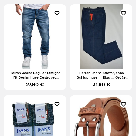
Herren Jeans Regular Straight
Herren Jeans Stretchjeans
Fit Denim Hose Destroyed
Schlupfhose in Blau ... Größe
A79084
M,L,XL,XXL,3XL,4XL,5XL
27,90 €
31,90 €