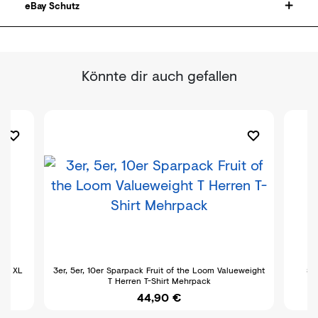
eBay Schutz
Könnte dir auch gefallen
M L XL
3er, 5er, 10er Sparpack Fruit of the Loom Valueweight
5er
T Herren T-Shirt Mehrpack
44,90 €