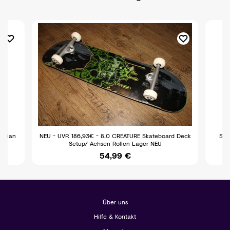
nadian
NEU - UVP. 186,93€ - 8.0 CREATURE Skateboard Deck
Sup
Setup/ Achsen Rollen Lager NEU
54,99 €
Über uns
Hilfe & Kontakt