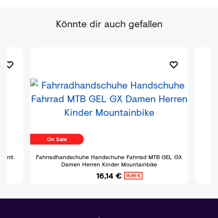
Könnte dir auch gefallen
On Sale
 Anti
Fahrradhandschuhe Handschuhe Fahrrad MTB GEL GX
Fa
Damen Herren Kinder Mountainbike
16,14 €
18,99 €