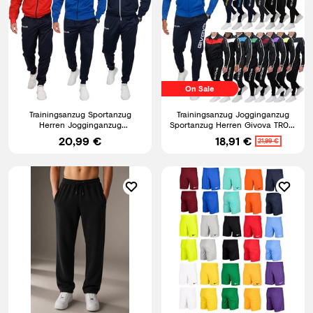
On Sale
Trainingsanzug Sportanzug
Trainingsanzug Jogginganzug
Herren Jogginganzug
Sportanzug Herren Givova TR018
Reißverschluss GIVOVA TR031 S-
S-5XL
20,99 €
18,91 €
21,99 €
4XL