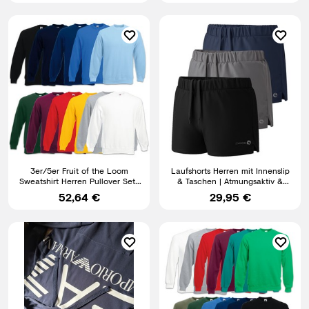
3er/5er Fruit of the Loom
Laufshorts Herren mit Innenslip
Sweatshirt Herren Pullover Set-
& Taschen | Atmungsaktiv &
In Neu Gr. S M L XL 2XL
leicht | Sporthose
52,64 €
29,95 €