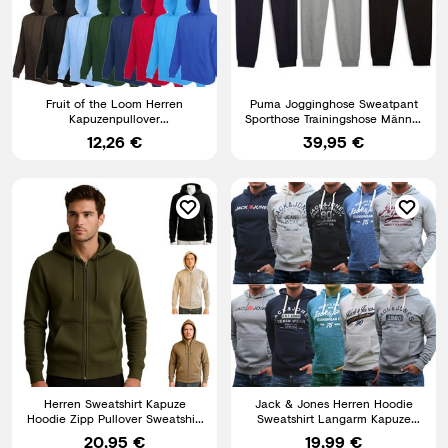
Fruit of the Loom Herren
Puma Jogginghose Sweatpant
Kapuzenpullover
Sporthose Trainingshose Männer
Kapuzensweatshirt Hoodie S M L
Herren Baumwolle
12,26 €
39,95 €
XL XXL
Herren Sweatshirt Kapuze
Jack & Jones Herren Hoodie
Hoodie Zipp Pullover Sweatshirt
Sweatshirt Langarm Kapuze
Basic mit Reisverschluß
Pullover Logo Print NEU
20,95 €
19,99 €