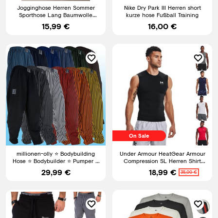
Jogginghose Herren Sommer
Nike Dry Park III Herren short
Sporthose Lang Baumwolle
kurze hose Fußball Training
Freizeithose Sweatpants Hose
15,99 €
16,00 €
On Sale
millionen-olly ⭐ Bodybuilding
Under Armour HeatGear Armour
Hose ⭐ Bodybuilder ⭐ Pumper ⭐
Compression SL Herren Shirt
Training ⭐ Freizeit
Ärmelloses Sportshirt
29,99 €
18,99 €
35,00 €