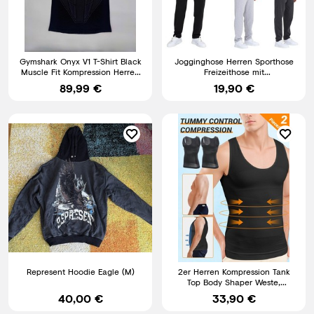
Gymshark Onyx V1 T-Shirt Black
Jogginghose Herren Sporthose
Muscle Fit Kompression Herren
Freizeithose mit
Neu |M|L|XL|
Reißverschlusstaschen COMEOR
89,99 €
19,90 €
Represent Hoodie Eagle (M)
2er Herren Kompression Tank
Top Body Shaper Weste,
Bauchweg Shapewear
40,00 €
33,90 €
Unterhemd