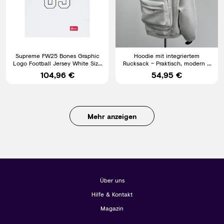
Supreme FW25 Bones Graphic
Hoodie mit integriertem
Logo Football Jersey White Size
Rucksack – Praktisch, modern &
S, M, L BRANDNEU
bequem
104,96 €
54,95 €
Mehr anzeigen
Über uns
Hilfe & Kontakt
Magazin