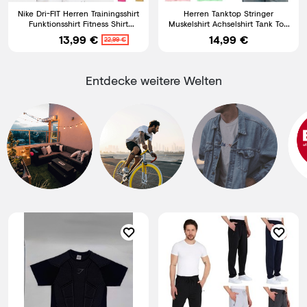
Nike Dri-FIT Herren Trainingsshirt
Herren Tanktop Stringer
Funktionsshirt Fitness Shirt
Muskelshirt Achselshirt Tank Top
Sportshirt
Unterhemd Bio Baumwolle
13,99 €
14,99 €
22,99 €
Entdecke weitere Welten