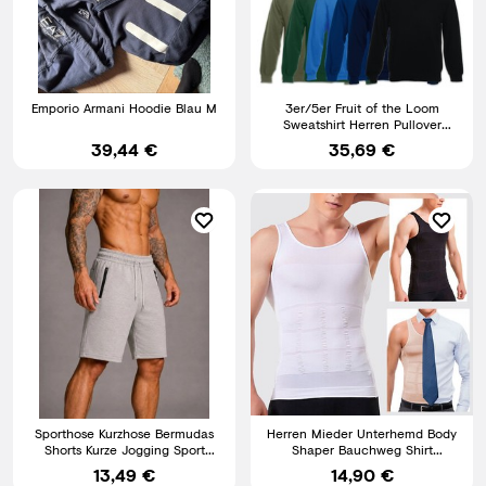
Emporio Armani Hoodie Blau M
3er/5er Fruit of the Loom
Sweatshirt Herren Pullover
Classic Raglan S M L XL XXL
39,44 €
35,69 €
Sporthose Kurzhose Bermudas
Herren Mieder Unterhemd Body
Shorts Kurze Jogging Sport
Shaper Bauchweg Shirt
Herren Color MIX
Kompression Korsett Abnehmen
13,49 €
14,90 €