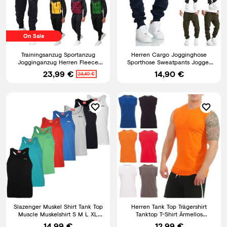
On Sale
Trainingsanzug Sportanzug
Herren Cargo Jogginghose
Jogginganzug Herren Fleece
Sporthose Sweatpants Jogger
Hausanzug GIVOVA TR018P
Trainingshose 2016
23,99 €
14,90 €
24,40 €
Slazenger Muskel Shirt Tank Top
Herren Tank Top Trägershirt
Muscle Muskelshirt S M L XL
Tanktop T-Shirt Ärmellos
2XL 3XL 4XL Neu
Muskelshirt Sport Fitness
14,99 €
12,99 €