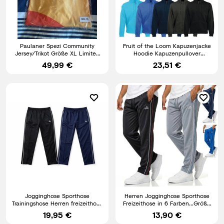
Paulaner Spezi Community
Fruit of the Loom Kapuzenjacke
Jersey/Trikot Größe XL Limited
Hoodie Kapuzenpullover
Edition Neu OVP
Sweatshirt Pullover S-XXL
49,99 €
23,51 €
Jogginghose Sporthose
Herren Jogginghose Sporthose
Trainingshose Herren freizeithose
Freizeithose in 6 Farben...Größe
Gym Hose Sweatpants
S,M,L,XL,XXL,3XL
19,95 €
13,90 €