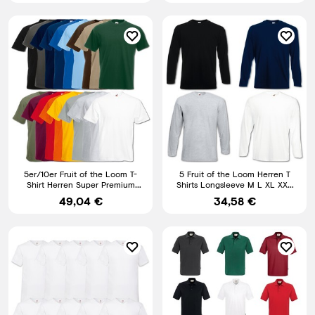
5er/10er Fruit of the Loom T-
5 Fruit of the Loom Herren T
Shirt Herren Super Premium
Shirts Longsleeve M L XL XXL
Tshirts Shirt Baumwolle
Langarm Set Shirt Neu
49,04 €
34,58 €