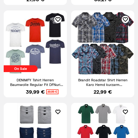
On Sale
DENIMFY Tshirt Herren
Brandit Roadstar Shirt Herren
Baumwolle Regular Fit DFNuri
Karo Hemd kurzarm
4er Pack Set Rundhals Kurzarm
Freizeithemd kariert S-7XL
39,99 €
22,99 €
49,99 €