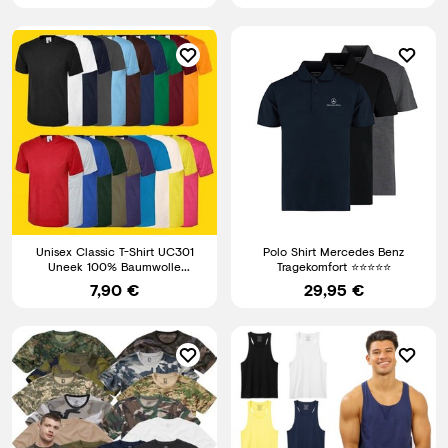
Unisex Classic T-Shirt UC301
Polo Shirt Mercedes Benz
Uneek 100% Baumwolle
Tragekomfort ⭐️⭐️⭐️⭐️⭐️
180g/m² (Gr.XS-6XL)
7,90 €
29,95 €