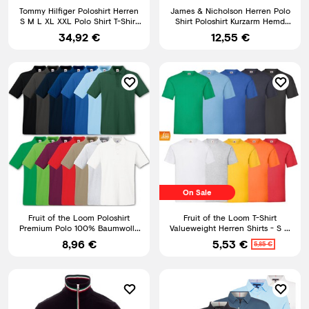
Tommy Hilfiger Poloshirt Herren
James & Nicholson Herren Polo
S M L XL XXL Polo Shirt T-Shirt
Shirt Poloshirt Kurzarm Hemd
Hemd Polohemd
Shirt 100% BW S - 5XL
34,92 €
12,55 €
On Sale
Fruit of the Loom Poloshirt
Fruit of the Loom T-Shirt
Premium Polo 100% Baumwolle
Valueweight Herren Shirts - S M
Shirt S M L XL XXL 3XL
L XL XXL 3XL 4XL 5XL
8,96 €
5,53 €
5,85 €