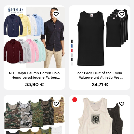
NEU Ralph Lauren Herren Polo
5er Pack Fruit of the Loom
Hemd verschiedene Farben
Valueweight Athletic Vest
Baumwolle
Unterhemd Muskelshirt NEU
33,90 €
24,71 €