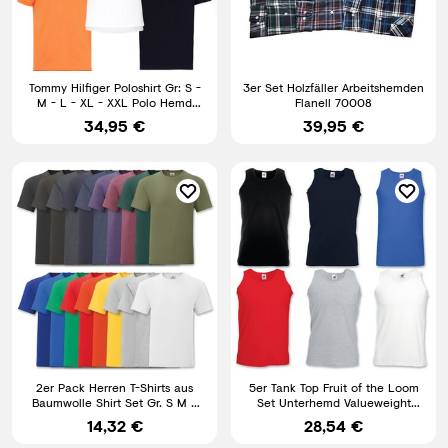
Tommy Hilfiger Poloshirt Gr: S -
3er Set Holzfäller Arbeitshemden
M - L - XL - XXL Polo Hemd
Flanell 70008
Polo Shirt T Shirt
34,95 €
39,95 €
2er Pack Herren T-Shirts aus
5er Tank Top Fruit of the Loom
Baumwolle Shirt Set Gr. S M L
Set Unterhemd Valueweight
XL XXL 3XL 4XL 5XL
Herren Athletic Mix NEU
14,32 €
28,54 €