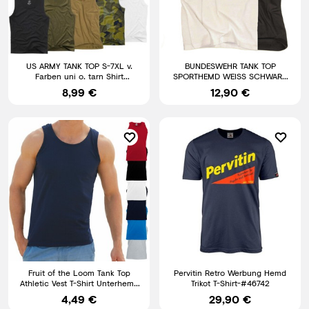
US ARMY TANK TOP S-7XL v.
BUNDESWEHR TANK TOP
Farben uni o. tarn Shirt
SPORTHEMD WEISS SCHWARZ
Achselshirt Muskelshirt camo
BW SPORT JOGGING m ADLER
8,99 €
12,90 €
BAUMWOLLE
Fruit of the Loom Tank Top
Pervitin Retro Werbung Hemd
Athletic Vest T-Shirt Unterhemd
Trikot T-Shirt-#46742
Träger Muskelshirt
4,49 €
29,90 €