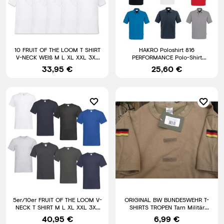
10 FRUIT OF THE LOOM T SHIRT
HAKRO Poloshirt 816
V-NECK WEIß M L XL XXL 3XL
PERFORMANCE Polo-Shirt
4XL 5XL SHIRTS NEU
Polohemd Herren Gr. S - 3XL
33,95 €
25,60 €
Shirt
5er/10er FRUIT OF THE LOOM V-
ORIGINAL BW BUNDESWEHR T-
NECK T SHIRT M L XL XXL 3XL
SHIRTS TROPEN Tarn Militär
V-AUSSCHNITT T SHIRTS
Survival Outdoor Angel Jagd
40,95 €
6,99 €