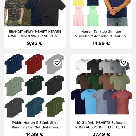
BRANDIT ARMY T-SHIRT HERREN
Herren Tanktop Stringer
ARMEE BUNDESWEHR SHIRT MEN
Muskelshirt Achselshirt Tank Top
MILITÄR BW UNTERHEMD CAMO
Unterhemd Bio Baumwolle
9,95 €
14,99 €
T-Shirt Herren 5 Stück Shirt
10 GILDAN T-SHIRTS Softstyle
Rundhals 5er Set Unifarben
RUND AUSSCHNITT M L XL XXL
tshirts tshirt S - 5XL
SHIRT HERREN BAUMWOLLE
14,99 €
37,49 €