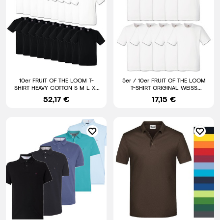
10er FRUIT OF THE LOOM T-
5er / 10er FRUIT OF THE LOOM
SHIRT HEAVY COTTON S M L XL
T-SHIRT ORIGINAL WEISS
XXL 3XL SCHWERE QUALITÄT
HERREN SHIRT - S M L XL XXL
52,17 €
17,15 €