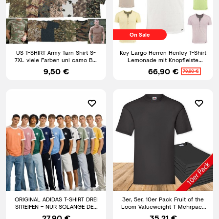
On Sale
US T-SHIRT Army Tarn Shirt S-
Key Largo Herren Henley T-Shirt
7XL viele Farben uni camo BW
Lemonade mit Knopfleiste
Bundeswehr Tarnshirt
vintage Look slim fit
9,50 €
66,90 €
79,90 €
ORIGINAL ADIDAS T-SHIRT DREI
3er, 5er, 10er Pack Fruit of the
STREIFEN – NUR SOLANGE DER
Loom Valueweight T Mehrpack
VORRAT REICHT S - XXL
Herren T-Shirt
27,90 €
35,21 €