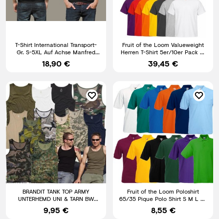
T-Shirt International Transport-
Fruit of the Loom Valueweight
Gr. S-5XL Auf Achse Manfred
Herren T-Shirt 5er/10er Pack S-
Krug kirschstein 3
3XL
18,90 €
39,45 €
BRANDIT TANK TOP ARMY
Fruit of the Loom Poloshirt
UNTERHEMD UNI & TARN BW
65/35 Pique Polo Shirt S M L XL
ACHSELSHIRT MUSKELSHIRT
XXL 3XL 4XL 5XL
9,95 €
8,55 €
SHIRT CAMO