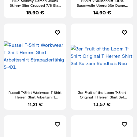
Blue Monkey Damen Jeans
T-Shirt V-Ausschnitt 100%
Skinny Slim Cropped 7/8 Blau
Baumwolle Übergröße Damen
B-Ware
Herren Shirt V-Neck S-5XL
15,90 €
14,90 €
Russell T-Shirt Workwear T Shirt
3er Fruit of the Loom T-Shirt
Herren Shirt Arbeitsshirt
Original T Herren Shirt Set
Strapazierfähig S-4XL
Kurzam Rundhals Neu
11,21 €
13,57 €