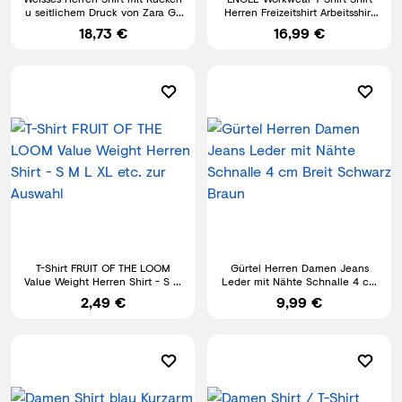
u seitlichem Druck von Zara Gr.
Herren Freizeitshirt Arbeitsshirt
M
Herrenshirt
18,73 €
16,99 €
T-Shirt FRUIT OF THE LOOM
Gürtel Herren Damen Jeans
Value Weight Herren Shirt - S M
Leder mit Nähte Schnalle 4 cm
L XL etc. zur Auswahl
Breit Schwarz Braun
2,49 €
9,99 €