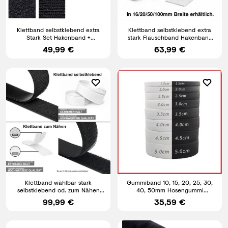
Klettband selbstklebend extra
Klettband selbstklebend extra
Stark Set Hakenband +
stark Flauschband Hakenband
Flauschband Klettverschluss
Klett Breit mit Kleber
49,99 €
63,99 €
Klettband wählbar stark
Gummiband 10, 15, 20, 25, 30,
selbstklebend od. zum Nähen
40, 50mm Hosengummi
Flauschband Hakenband Klett
Bundgummi, 1 m-40 m lang
99,99 €
35,59 €