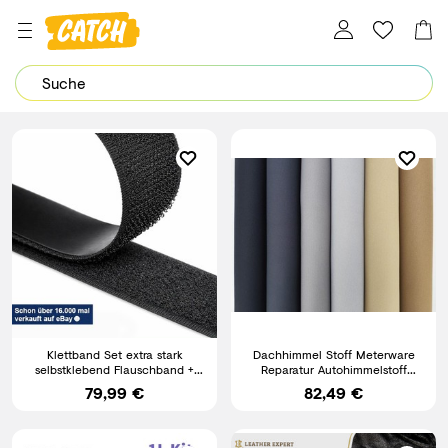
Dein Password wurde erfolgreich geändert.
Klettband Set extra stark
Dachhimmel Stoff Meterware
selbstklebend Flauschband +
Reparatur Autohimmelstoff
Hakenband Klettverschluss
Autostoff mit Schaum
79,99 €
82,49 €