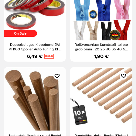
On Sale
Doppelseitiges Klebeband 3M
Reißverschluss Kunststoff teilbar
PT1100 Spoiler Auto Tuning KFZ
grob 5mm- 20 25 30 35 40 50
EXTREM STARK 4 METER
60 70 cm - Zipper
6,49 €
1,90 €
9,61 €
Bastelstab Nussholz rund Bastel
Rundstäbe Holz | Buche/Kiefer |