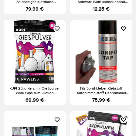
Beidseitiges Klettband
Schwarz Weiß selbstklebend
Kabelbinder Klett
24m Bügelband doppelseitig Set
79,99 €
12,25 €
Wiederverwend
KUPI 25kg Keramik Gießpulver
Filz Sprühkleber Klebstoff
Weiß Gips zum Gießen
Autohimmelstoff Dachhimmel
Lufthärtend & Geruchlos Gips
Flexible Verbindung Stark
69,99 €
75,99 €