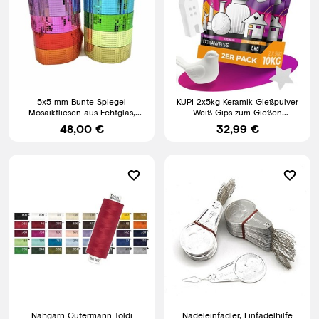
5x5 mm Bunte Spiegel
KUPI 2x5kg Keramik Gießpulver
Mosaikfliesen aus Echtglas,
Weiß Gips zum Gießen
quadratisch, 10 m selbstklebend
Lufthärtend & Geruchlos 10kg
48,00 €
32,99 €
Nähgarn Gütermann Toldi
Nadeleinfädler, Einfädelhilfe