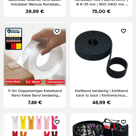
Holzdübel Walnuss Rundstab
Ø 6–35 mm | 900–2400 mm |
glatt Holzstab natur
Bastelholz | 10 Stück
39,99 €
75,00 €
5-3m Doppelseitiges Klebeband
Klettband beidseitig | Klettband
Nano Klebe Band beidseitig
back to back | Klettverschluss
extra stark wasserfest
Kabelbinder
7,88 €
48,99 €