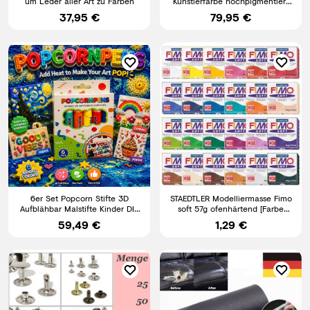
um Leder aller Art zu Färben
Künstlerfarbe hochpigmentiert
30 Farben
37,95 €
79,95 €
6er Set Popcorn Stifte 3D
STAEDTLER Modelliermasse Fimo
Aufblähbar Malstifte Kinder DIY
soft 57g ofenhärtend [Farbe
Relief Kunst Marker
wählbar] + Neuheiten
59,49 €
1,29 €