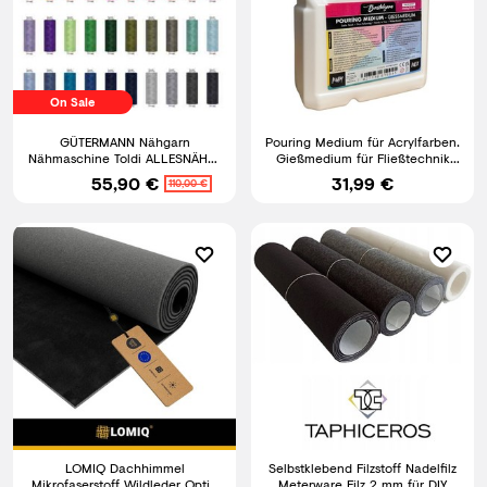
On Sale
GÜTERMANN Nähgarn
Pouring Medium für Acrylfarben.
Nähmaschine Toldi ALLESNÄHER
Gießmedium für Fließtechnik
Universal Nähfaden 500m 40
und Gießanwendungen
55,90 €
31,99 €
110,00 €
Farben
LOMIQ Dachhimmel
Selbstklebend Filzstoff Nadelfilz
Mikrofaserstoff Wildleder Optic
Meterware Filz 2 mm für DIY