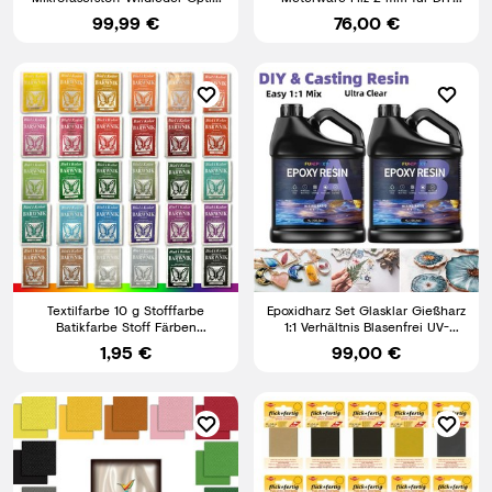
Autohimmelstoff mit Schaum
Auto KFZ Camper
99,99 €
76,00 €
Textilfarbe 10 g Stofffarbe
Epoxidharz Set Glasklar Gießharz
Batikfarbe Stoff Färben
1:1 Verhältnis Blasenfrei UV-
Nachfärben von Textilien
beständig
1,95 €
99,00 €