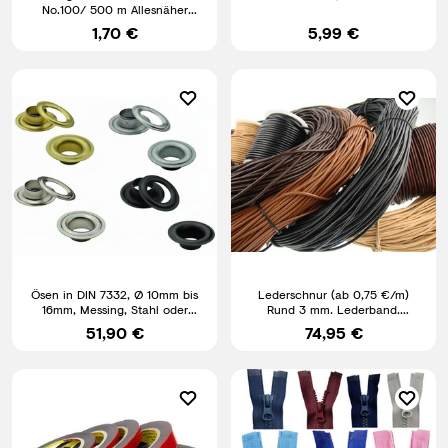
No.100/ 500 m Allesnäher
Universal Nähmaschine
1,70 €
5,99 €
Ösen in DIN 7332, Ø 10mm bis
Lederschnur (ab 0,75 €/m)
16mm, Messing, Stahl oder
Rund 3 mm. Lederband.
Edelstahl, Planen, Banner
Länge/Farbe: wählbar
51,90 €
74,95 €