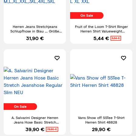
On Sale
Herren Jeans Stretchjeans
Fruit of the Loom T-Shirt Ringer
Schlupfhose in Blau ... Größe
Herren Shirt Valueweight
M,L,XL,XXL,3XL,4XL,5XL
Baumwolle S M L XL XXL
31,90 €
5,44 €
5,54 €
On Sale
A. Salvarini Designer Herren
Vans Show off SSTee T-Shirt
Jeans Hose Basic Stretch
Herren Shirt 48828
Jeanshose Regular Slim NEU
39,90 €
29,90 €
79,90 €