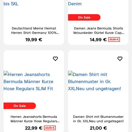
On Sale
Deutschland Meine Heimat
Damen Jeans Bermuda Shorts
Herren Shirt Germany 100%
Veloursleder Gürtel Kurze Capri
Baumwolle bis 5XL
Hose Stretch Denim
19,99 €
14,99 €
39,99 €
On Sale
Herren Jeansshorts Bermuda
Damen Shirt mit Blumenmuster
Männer Kurze Hose Regulars
in Gr. XXLNeu und ungetragen!
SLIM Fit
22,99 €
21,00 €
44,99 €