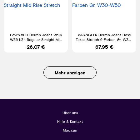
Levi's 500 Herren Jeans Weiß
WRANGLER Herren Jeans Hose
W36 L34 Regular Straight Mid
Texas Stretch 6 Farben Gr. W30-
Rise Stretch
W50
26,07 €
67,95 €
Mehr anzeigen
Über uns
Hilfe & Kontakt
Magazin