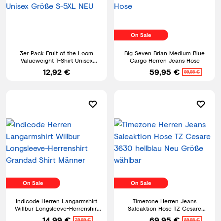
On Sale
3er Pack Fruit of the Loom
Big Seven Brian Medium Blue
Valueweight T-Shirt Unisex
Cargo Herren Jeans Hose
Größe S-5XL NEU
12,92 €
59,95 €
99,95 €
On Sale
On Sale
Indicode Herren Langarmshirt
Timezone Herren Jeans
Willbur Longsleeve-Herrenshirt
Saleaktion Hose TZ Cesare
Grandad Shirt Männer
3630 hellblau Neu Größe
14,99 €
69,95 €
29,99 €
89,95 €