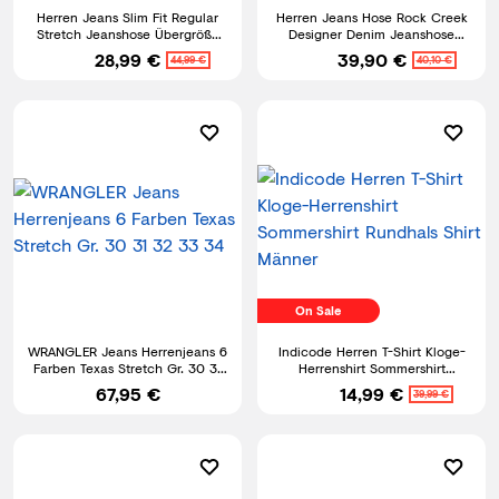
Herren Jeans Slim Fit Regular
Herren Jeans Hose Rock Creek
Stretch Jeanshose Übergröße
Designer Denim Jeanshose
Hosen Six-Jeans
Herrenhose Stretch M18 NEU
28,99 €
39,90 €
44,99 €
40,10 €
On Sale
WRANGLER Jeans Herrenjeans 6
Indicode Herren T-Shirt Kloge-
Farben Texas Stretch Gr. 30 31
Herrenshirt Sommershirt
32 33 34
Rundhals Shirt Männer
67,95 €
14,99 €
39,99 €