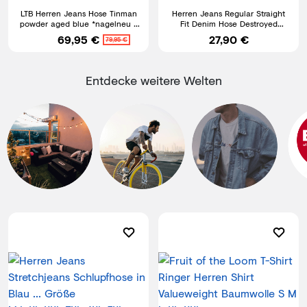
LTB Herren Jeans Hose Tinman
Herren Jeans Regular Straight
powder aged blue *nagelneu *
Fit Denim Hose Destroyed
Bootcut Jeans Neuware
A79084
69,95 €
27,90 €
79,95 €
Entdecke weitere Welten