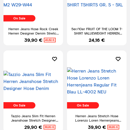
On Sale
Herren Jeans Hose Rock Creek
5er/10er FRUIT OF THE LOOM T-
Herren Designer Denim Stretch
SHIRT VALUEWEIGHT HERREN
Jeanshose M2 W29-W44
SHIRT TSHIRTS GR. S - 5XL
39,90 €
24,16 €
40,62 €
On Sale
On Sale
Tazzio Jeans Slim Fit Herren
Herren Jeans Stretch Hose
Jeanshose Stretch Designer
Lorenzo Loren Herrenjeans
Hose Denim
Regular Fit Blau LL-4002 NEU
29,90 €
39,90 €
69,90 €
89,90 €