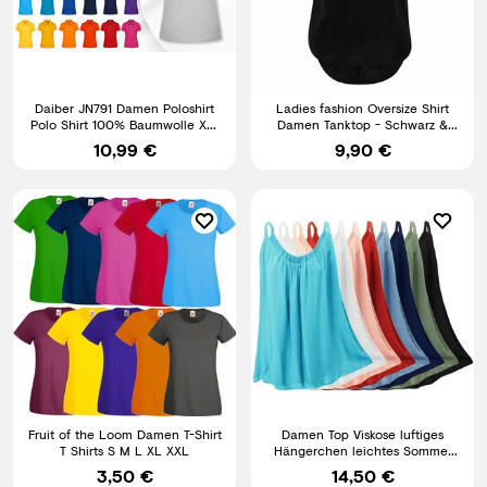
Daiber JN791 Damen Poloshirt
Ladies fashion Oversize Shirt
Polo Shirt 100% Baumwolle XS-
Damen Tanktop - Schwarz &
3XL 15 Farben
Weiß - NEU - Sorry
10,99 €
9,90 €
Fruit of the Loom Damen T-Shirt
Damen Top Viskose luftiges
T Shirts S M L XL XXL
Hängerchen leichtes Sommer
Top blickdicht Gr. 40-44
3,50 €
14,50 €