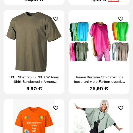
US T-Shirt oliv S-7XL BW Army
Damen Kurzarm Shirt vokuhila
Shirt Bundeswehr Armee
basic uni viele Farben oversize
Unterhemd halbarm grün NEU
bis Gr. 46
9,90 €
25,90 €