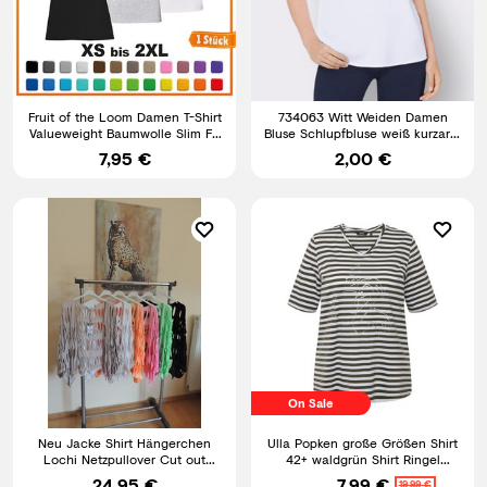
Fruit of the Loom Damen T-Shirt
734063 Witt Weiden Damen
Valueweight Baumwolle Slim Fit
Bluse Schlupfbluse weiß kurzarm
Kurzarm Basic
2. Wahl NEU Gr. 38 - 56
7,95 €
2,00 €
On Sale
Neu Jacke Shirt Hängerchen
Ulla Popken große Größen Shirt
Lochi Netzpullover Cut out
42+ waldgrün Shirt Ringel
Made Italy 46,48,50
Metallic Tier Halbarm
24,95 €
7,99 €
19,99 €