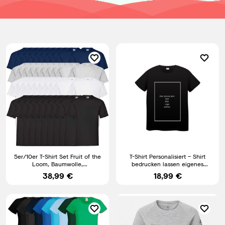
5er/10er T-Shirt Set Fruit of the
T-Shirt Personalisiert – Shirt
Loom, Baumwolle,
bedrucken lassen eigenes
S.M.L,XL,XXL.3XL.4XL.5XL
Motiv/Foto/Text/Logo
38,99 €
18,99 €