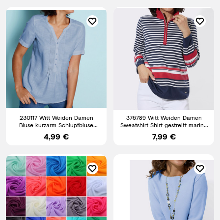
230117 Witt Weiden Damen
376789 Witt Weiden Damen
Bluse kurzarm Schlupfbluse
Sweatshirt Shirt gestreift marine
hellblau NEU Gr. 38 - 56
rot NEU Gr. 36 - 54
4,99 €
7,99 €