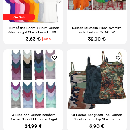
On Sale
Fruit of the Loom T-Shirt Damen
Damen Musselin Bluse oversize
Valueweight Shirts Lady Fit XS S
viele Farben Gr. 50-52
M L XL XXL Neu
3,63 €
32,90 €
4,24 €
J-Line 5er Damen Komfort
CI Ladies Spaghetti Top Damen
Bustier Schlaf BH ohne Bügel
Stretch Tank Top Shirt camo
nahtlos Soft Bra Bralette
tarn Army Style S-XL
24,99 €
6,90 €