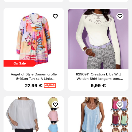
On Sale
Angel of Style Damen große
829091^ Creation L by Witt
Größen Tunika A Linie
Weiden Shirt langarm ecru
Alloverdruck Langarm 837542
Applikation NEU Gr. 36 - 44
22,99 €
9,99 €
49,99 €