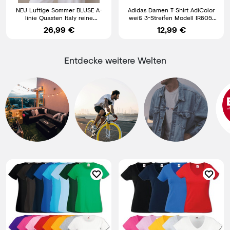
NEU Luftige Sommer BLUSE A-
Adidas Damen T-Shirt AdiColor
linie Quasten Italy reine
weiß 3-Streifen Modell IR8051
BAUMWOLLE rosa 40 42 44
NEU + OVP
26,99 €
12,99 €
Entdecke weitere Welten