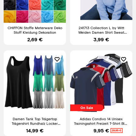
CHIFFON Stoffe Meterware Deko
241713 Collection L by Witt
Stoff Kleidung Dekoration
Weiden Damen Shirt Sweat
Sweatshirt blau Gr. 46 NEU
2,69 €
3,99 €
On Sale
Damen Tank Top Trägertop
Adidas Condivo 14 Unisex
Trägershirt Rundhalz Locker
Trainingsshirt Freizeit T-Shirt Blau
geschnitten Loose Fit Sport
Navy Rot Schwarz
14,99 €
9,95 €
29,95 €