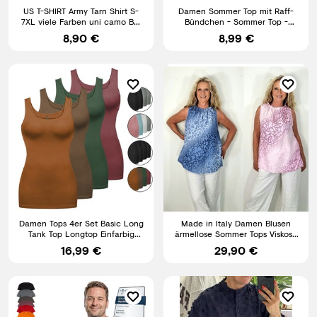
US T-SHIRT Army Tarn Shirt S-
Damen Sommer Top mit Raff-
7XL viele Farben uni camo BW
Bündchen - Sommer Top -
Bundeswehr Tarnshirt
Träger-Top - lockeres Damentop
8,90 €
8,99 €
Damen Tops 4er Set Basic Long
Made in Italy Damen Blusen
Tank Top Longtop Einfarbig
ärmellose Sommer Tops Viskose
Stretch Baumwolle
Leo Print
16,99 €
29,90 €