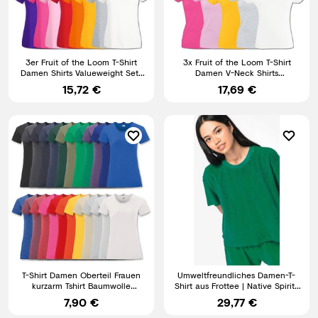
3er Fruit of the Loom T-Shirt
3x Fruit of the Loom T-Shirt
Damen Shirts Valueweight Sets
Damen V-Neck Shirts
Tshirt S - XXL
Valueweight Sets Tshirt S - XXL
15,72 €
17,69 €
T-Shirt Damen Oberteil Frauen
Umweltfreundliches Damen-T-
kurzarm Tshirt Baumwolle
Shirt aus Frottee | Native Spirit |
Rundhals XS S M L XL XXL
NS328
7,90 €
29,77 €