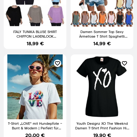
ITALY TUNIKA BLUSE SHIRT
Damen Sommer Top Sexy
CHIFFON LAGENLOOK
Ärmellose T Shirt Spaghetti
FLEDERMAUS ÄRMEL BALLON
Cami Oberteile Casual Tank Top
18,99 €
14,99 €
TOP (N°3)
T-Shirt „LOVE“ mit Hundepfote –
Youth Designz XO The Weeknd
Bunt & Modern | Perfekt für
Damen T-Shirt Print Fashion Hip
Hundeliebhaber
Hop Rap Musik Logo
20,00 €
19,90 €