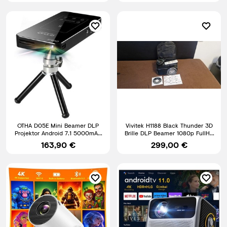
OTHA D05E Mini Beamer DLP
Vivitek H1188 Black Thunder 3D
Projektor Android 7.1 5000mAh
Brille DLP Beamer 1080p FullHD
WLAN BT Schwarz Neu
Heimkino
163,90 €
299,00 €