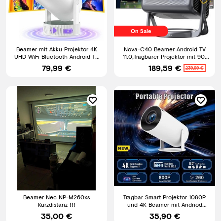
On Sale
Beamer mit Akku Projektor 4K
Nova-C40 Beamer Android TV
UHD WiFi Bluetooth Android TV
11.0,Tragbarer Projektor mit 90°
Heimkino Mini Tragbar
Gimbal, 4K Heimkino.
79,99 €
189,59 €
239,99 €
Beamer Nec NP-M260xs
Tragbar Smart Projektor 1080P
Kurzdistanz !!!
und 4K Beamer mit Andriod
system 13, Wifi 6, BT5.4
35,00 €
35,90 €