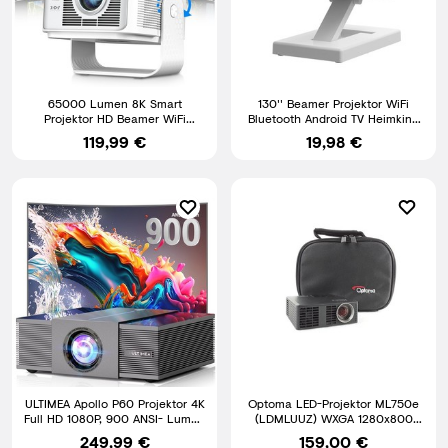
65000 Lumen 8K Smart
130'' Beamer Projektor WiFi
Projektor HD Beamer WiFi
Bluetooth Android TV Heimkino
Bluetooth HDMI Android
Mini Tragbar
119,99 €
19,98 €
Heimkino
ULTIMEA Apollo P60 Projektor 4K
Optoma LED-Projektor ML750e
Full HD 1080P, 900 ANSI- Lumen
(LDMLUUZ) WXGA 1280x800
5G WiFi Heimkino
HDMI
249,99 €
159,00 €