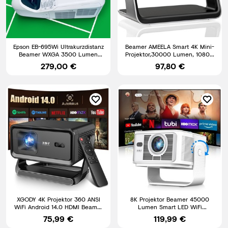
Epson EB-695Wi Ultrakurzdistanz
Beamer AMEELA Smart 4K Mini-
Beamer WXGA 3500 Lumen
Projektor,30000 Lumen, 1080p,
Interaktiv HDMI LAN
mit Wifi und Bluetooth
279,00 €
97,80 €
XGODY 4K Projektor 360 ANSI
8K Projektor Beamer 45000
WiFi Android 14.0 HDMI Beamer
Lumen Smart LED WiFi
UHD Heimkino Autofokus
Bluetooth HDMI Android
75,99 €
119,99 €
Heimkino