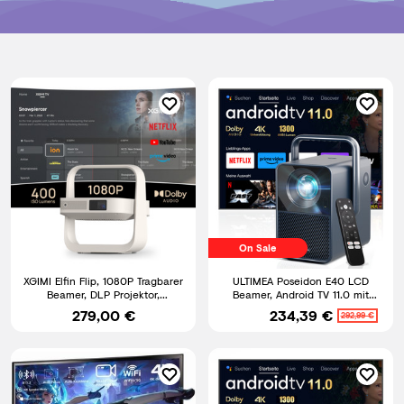
On Sale
XGIMI Elfin Flip, 1080P Tragbarer
ULTIMEA Poseidon E40 LCD
Beamer, DLP Projektor,
Beamer, Android TV 11.0 mit
Lizenziertes Netflix
Netflix,Dolby Audio Beamer
279,00 €
234,39 €
292,99 €