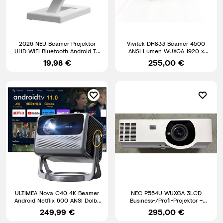
2026 NEU Beamer Projektor
Vivitek DH833 Beamer 4500
UHD WiFi Bluetooth Android TV
ANSI Lumen WUXGA 1920 x
Heimkino Mini Tragbar
1200
19,98 €
255,00 €
ULTIMEA Nova C40 4K Beamer
NEC P554U WUXGA 3LCD
Android Netflix 600 ANSI Dolby
Business-/Profi-Projektor –
Audio mit 90° Gimbal
5.300 ANSI Lumen
249,99 €
295,00 €