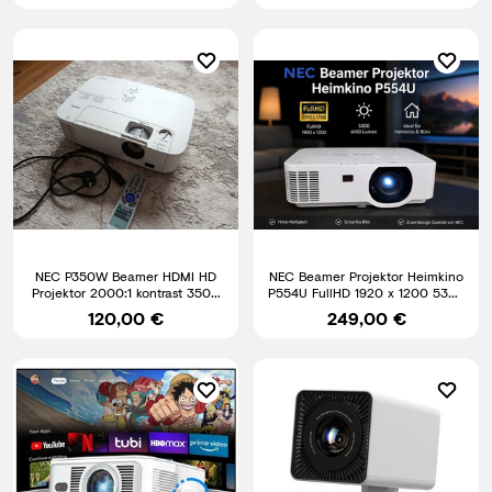
NEC P350W Beamer HDMI HD
NEC Beamer Projektor Heimkino
Projektor 2000:1 kontrast 3500
P554U FullHD 1920 x 1200 5300
Ansi Lumen
AMSI Lumen
120,00 €
249,00 €