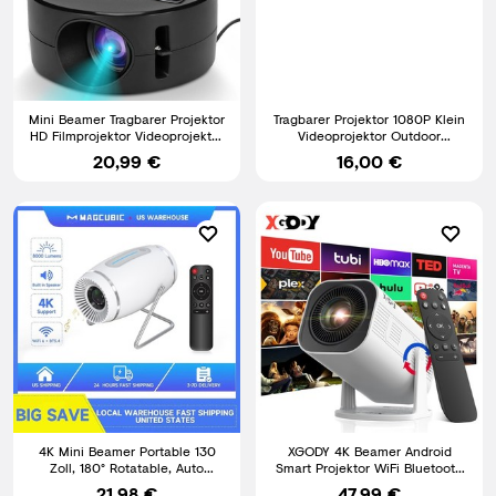
Mini Beamer Tragbarer Projektor
Tragbarer Projektor 1080P Klein
HD Filmprojektor Videoprojektor
Videoprojektor Outdoor
mit Lautsprecher
Filmprojektor *gebraucht*
20,99 €
16,00 €
4K Mini Beamer Portable 130
XGODY 4K Beamer Android
Zoll, 180° Rotatable, Auto
Smart Projektor WiFi Bluetooth
Keystone Projektor
Heimkino Mini Tragbar
21,98 €
47,99 €