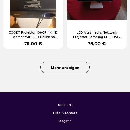
XGODY Projektor 1080P 4K HD
LED Multimedia Netzwerk
Beamer WiFi LED Heimkino
Projektor Samsung SP-F10M /
Autofokus HDMI Bluetooth
OVP Beamer
79,00 €
75,00 €
Mehr anzeigen
Über uns
Hilfe & Kontakt
Magazin