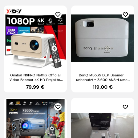
Gimbal N6PRO Netflix Official
BenQ MS535 DLP-Beamer –
Video Beamer 4K HD Projektor
unbenutzt – 3.600 ANSI-Lumen
Autofokus Whale OS TV
– 2× HDMI
79,99 €
119,00 €