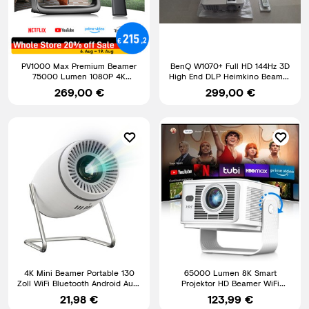
PV1000 Max Premium Beamer
BenQ W1070+ Full HD 144Hz 3D
75000 Lumen 1080P 4K
High End DLP Heimkino Beamer,
VIDAA‑OS 360° Gimbal Netflix
Projektor, Lampe NEU
269,00 €
299,00 €
4K Mini Beamer Portable 130
65000 Lumen 8K Smart
Zoll WiFi Bluetooth Android Auto
Projektor HD Beamer WiFi
Keystone Projektor
Bluetooth HDMI Android
21,98 €
123,99 €
Heimkino