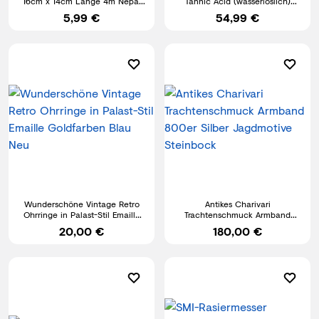
16cm x 14cm Länge 4m Nepal
Tannic Acid (wasserlöslich)
prayer flags Himalaya
Rostumwandler | Gerben
5,99 €
54,99 €
Wunderschöne Vintage Retro
Antikes Charivari
Ohrringe in Palast-Stil Emaille
Trachtenschmuck Armband
Goldfarben Blau Neu
800er Silber Jagdmotive
20,00 €
180,00 €
Steinbock