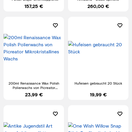
90X72cm
157,25 €
260,00 €
200ml Renaissance Wax Polish
Hufeisen gebraucht 20 Stück
Polierwachs von Picreator
Mikrokristallines Wachs
23,99 €
19,99 €