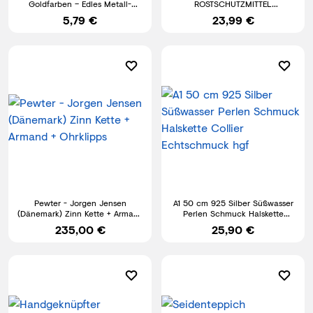
Goldfarben – Edles Metall-
ROSTSCHUTZMITTEL
Monogramm
ROSTUMWANDLER GERBMITTEL
5,79 €
23,99 €
TANNINSÄURE TANNIC ACID
Pewter - Jorgen Jensen
A1 50 cm 925 Silber Süßwasser
(Dänemark) Zinn Kette + Armand
Perlen Schmuck Halskette
+ Ohrklipps
Collier Echtschmuck hgf
235,00 €
25,90 €