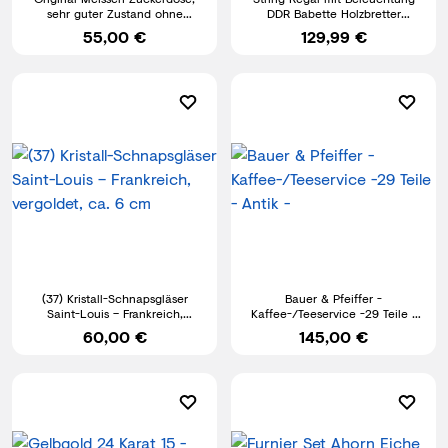
sehr guter Zustand ohne
DDR Babette Holzbretter
Beschädigungen
Metallhalterung #266272
55,00 €
129,99 €
(37) Kristall-Schnapsgläser
Bauer & Pfeiffer -
Saint-Louis – Frankreich,
Kaffee-/Teeservice -29 Teile -
vergoldet, ca. 6 cm
Antik -
60,00 €
145,00 €