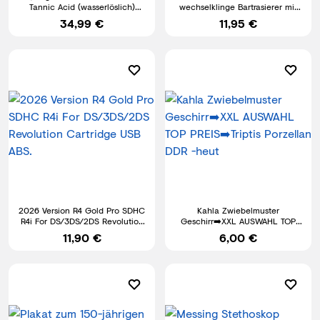
Tannic Acid (wasserlöslich)
wechselklinge Bartrasierer mit
Rostumwandler | Gerben
100 Qualität Rasierkling
34,99 €
11,95 €
2026 Version R4 Gold Pro SDHC
Kahla Zwiebelmuster
R4i For DS/3DS/2DS Revolution
Geschirr➡️XXL AUSWAHL TOP
Cartridge USB ABS.
PREIS➡️Triptis Porzellan DDR -
11,90 €
6,00 €
heut