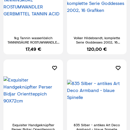
1kg Tannin wasserlöslich
Volker Hildebrandt, komplette
TANNINSÄURE ROSTUMWANDLER
Serie Goddesses 2002, 16
GERBMITTEL TANNIN ACID
Grafiken
17,49 €
120,00 €
Exquisiter Handgeknüpfter
835 Silber - antikes Art Deco
Perser Bidjar Orientteppich
Armband - blaue Spinelle