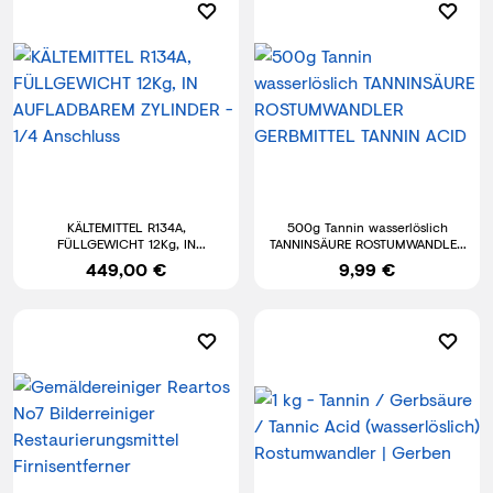
KÄLTEMITTEL R134A,
500g Tannin wasserlöslich
FÜLLGEWICHT 12Kg, IN
TANNINSÄURE ROSTUMWANDLER
AUFLADBAREM ZYLINDER - 1/4
GERBMITTEL TANNIN ACID
449,00 €
9,99 €
Anschluss