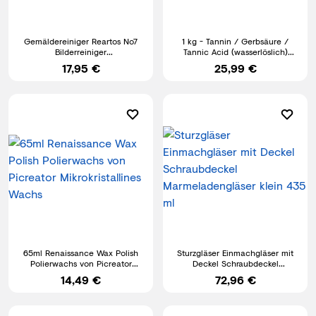
Gemäldereiniger Reartos No7
1 kg - Tannin / Gerbsäure /
Bilderreiniger
Tannic Acid (wasserlöslich)
Restaurierungsmittel
Rostumwandler | Gerben
17,95 €
25,99 €
Firnisentferner
65ml Renaissance Wax Polish
Sturzgläser Einmachgläser mit
Polierwachs von Picreator
Deckel Schraubdeckel
Mikrokristallines Wachs
Marmeladengläser klein 435 ml
14,49 €
72,96 €