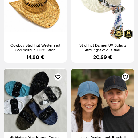
Cowboy Strohhut Westernhut
Strohhut Damen UV-Schutz
Sommerhut 100% Stroh
Atmungsaktiv Faltbar
Naturhut Freizeit Urlaub
Sommerhut Strandhut Reise
14,90 €
20,99 €
Urlaub
🎁Wintermütze Herren Damen
Jeans Denim Look Baseball