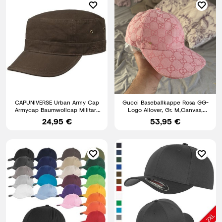
CAPUNIVERSE Urban Army Cap
Gucci Baseballkappe Rosa GG-
Armycap Baumwollcap Military
Logo Allover, Gr. M,Canvas,
Kubacap Caps
verstellbar
24,95 €
53,95 €