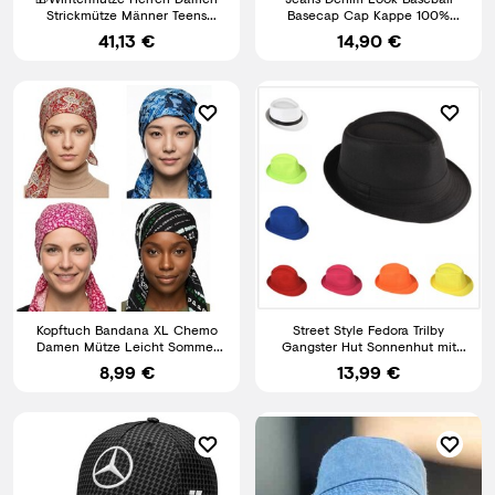
Strickmütze Männer Teens
Basecap Cap Kappe 100%
Wintermützen Mütze DE.
Baumwolle Unisex Herren
41,13 €
14,90 €
Damen
Kopftuch Bandana XL Chemo
Street Style Fedora Trilby
Damen Mütze Leicht Sommer
Gangster Hut Sonnenhut mit
Baumwolle Cool4 E04
Stoffband
8,99 €
13,99 €