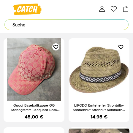
Dein Password wurde erfolgreich geändert.
Gucci Baseballkappe GG
LIPODO Erntehelfer Strohtrilby
Monogramm Jacquard Rosa
Sonnenhut Strohhut Sommerhut
besticktes Logo verstellbar
Strandhut Trilby
45,00 €
14,95 €