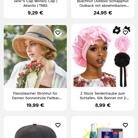
Tank-S Cap Military Cap |
Buschhut Outdoor Schlapphut
Atlantis | TNKS
Outback mit abnehmbarem
Nackenschutz UV Sonnenschutz
9,29 €
24,95 €
Französischer Strohhut für
2 Stück Seidenhaube zum
Damen Sonnenhüte Faltbar
Schlafen, Silk Bonnet mit 2
Sommer Fischerhut Strandhut
Haargummis, Schlafmütze
19,99 €
8,99 €