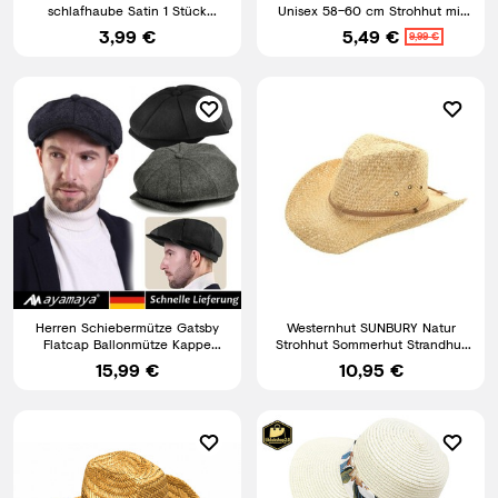
schlafhaube Satin 1 Stück
Unisex 58–60 cm Strohhut mit
Haube zum schlafen
Kordelzug & stabilem Rand
3,99 €
5,49 €
9,99 €
Herren Schiebermütze Gatsby
Westernhut SUNBURY Natur
Flatcap Ballonmütze Kappe
Strohhut Sommerhut Strandhut
Mütze Schirmmütze Tweed
Cowboyhut Unisex Sonnenhut
15,99 €
10,95 €