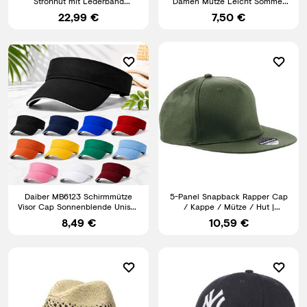
Strohhut mit Lederband
Damen Mütze Leicht Sommer
Sonnenhut Sommerhut Hut
Baumwolle Cool4 E02
22,99 €
7,50 €
Daiber MB6123 Schirmmütze
5-Panel Snapback Rapper Cap
Visor Cap Sonnenblende Unisex
/ Kappe / Mütze / Hut |
Sport Freizeit Golf Tenn
Beechfield | B610
8,49 €
10,59 €