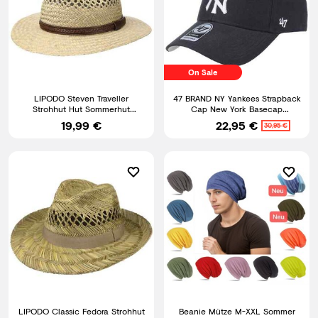
On Sale
LIPODO Steven Traveller
47 BRAND NY Yankees Strapback
Strohhut Hut Sommerhut
Cap New York Basecap
Strandhut Gartenhut Sonnenhut
Baseballcap Kappe
19,99 €
22,95 €
30,95 €
Baumwollcap
LIPODO Classic Fedora Strohhut
Beanie Mütze M-XXL Sommer