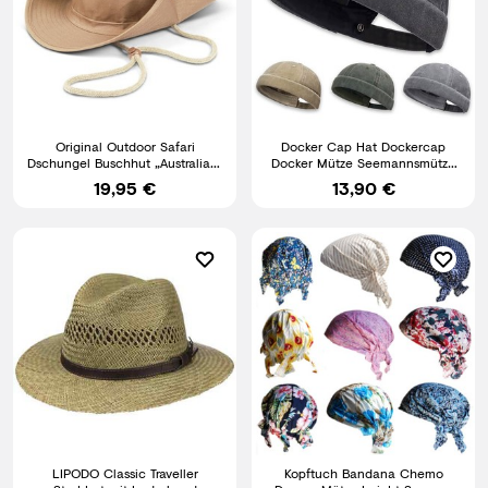
Original Outdoor Safari
Docker Cap Hat Dockercap
Dschungel Buschhut „Australian“
Docker Mütze Seemannsmütze
Schlapphut UV Schutz 50+
Beanie Biker Damen Herren
19,95 €
13,90 €
LIPODO Classic Traveller
Kopftuch Bandana Chemo