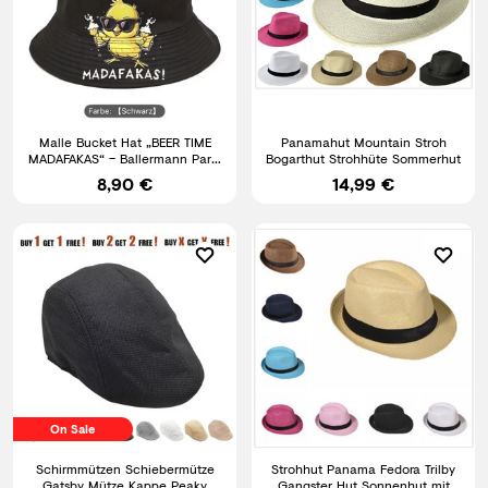
Malle Bucket Hat „BEER TIME
Panamahut Mountain Stroh
MADAFAKAS“ – Ballermann Party
Bogarthut Strohhüte Sommerhut
Fischerhut Ente PawPaw
8,90 €
14,99 €
On Sale
Schirmmützen Schiebermütze
Strohhut Panama Fedora Trilby
Gatsby Mütze Kappe Peaky
Gangster Hut Sonnenhut mit