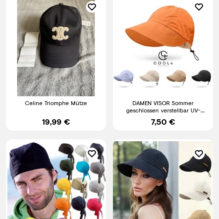
Celine Triomphe Mütze
DAMEN VISOR Sommer
geschlossen verstellbar UV-
Schutz Cool4 Schirm Sonnenhut
19,99 €
7,50 €
E73