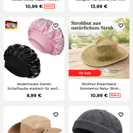
Blinders Flatcap Cap Herren
Stoffband
10,99 €
13,99 €
12,21 €
On Sale
Seidenhaube Damen
Strohhut Erwachsene
Schlafhaube elastisch für sanfte
Sommerhut Natur Stroh
Haarpflege Satin Bonnet
Komfortband Sonnenhut 57-59
8,99 €
10,99 €
15,99 €
cm