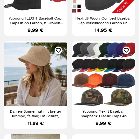
Yupoong FLEXFIT Baseball Cap,
Flexfit® Wooly Combed Baseball
Caps in 35 Farben, 5 Größen,
Cap verschiedene Farben und
Mütze, Kappe, Basecap
Größen
9,99 €
14,95 €
Damen-Sonnenhut mit breiter
Yupoong Flexfit Baseball
Krempe, faltbar, UV-Schutz,
Snapback Classic Caps 46
ideal für Strand Sommer
Farben
11,89 €
9,99 €