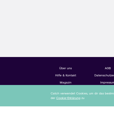
Über uns
AGB
Hilfe & Kontakt
Datenschutze
Magazin
Impressu
Catch verwendet Cookies, um dir das bestmög
der
Cookie-Erklärung
zu