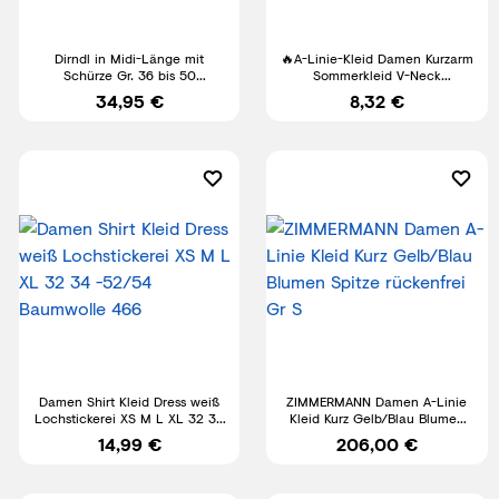
Dirndl in Midi-Länge mit
🔥A-Linie-Kleid Damen Kurzarm
Schürze Gr. 36 bis 50
Sommerkleid V-Neck
Blau/Grau Trachten Fest-Kleid
Freizeitkleid Tupfen Midikleid
34,95 €
8,32 €
Neu
Damen Shirt Kleid Dress weiß
ZIMMERMANN Damen A-Linie
Lochstickerei XS M L XL 32 34
Kleid Kurz Gelb/Blau Blumen
-52/54 Baumwolle 466
Spitze rückenfrei Gr S
14,99 €
206,00 €