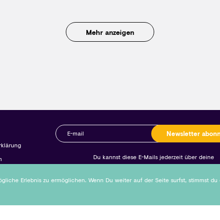
Mehr anzeigen
Newsletter abon
rklärung
Du kannst diese E-Mails jederzeit über deine
m
Kontoeinstellungen oder einen Link in den E-Mails abst
liche Erlebnis zu ermöglichen. Wenn Du weiter auf der Seite surfst, stimmst du
Copyright © 2026 Neleeco GmbH Alle Rechte vorbehalten.