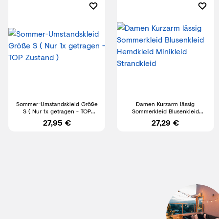
Sommer-Umstandskleid Größe
Damen Kurzarm lässig
S ( Nur 1x getragen - TOP
Sommerkleid Blusenkleid
Zustand )
Hemdkleid Minikleid
27,95 €
27,29 €
Strandkleid