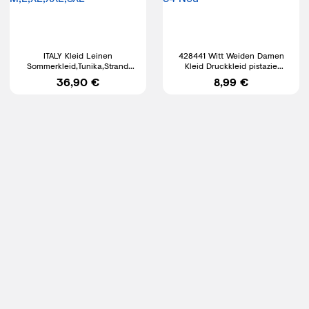
ITALY Kleid Leinen
428441 Witt Weiden Damen
Sommerkleid,Tunika,Strand
Kleid Druckkleid pistazie
Kleid Damen...Größe
schwarz Gr. 36 - 54 Neu
36,90 €
8,99 €
M,L,XL,XXL,3XL