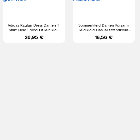
Adidas Raglan Dress Damen T-
Sommerkleid Damen Kurzarm
Shirt Kleid Loose Fit Minikleid
Midikleid Casual Strandkleid
Jersey Top grün/weiß
mit Taschen Freizeitkleid
26,95 €
18,56 €