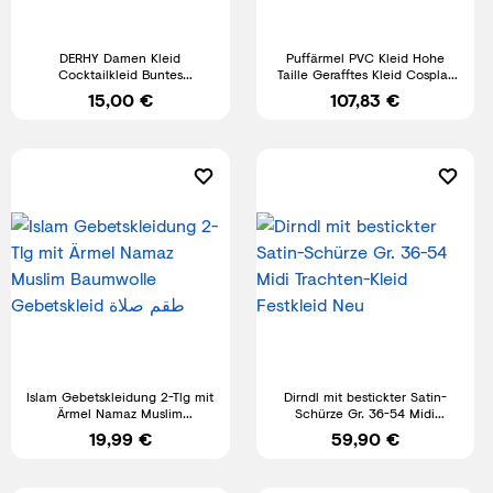
DERHY Damen Kleid
Puffärmel PVC Kleid Hohe
Cocktailkleid Buntes
Taille Gerafftes Kleid Cosplay
Blumenmuster Gr.L guter
Dienstmädchen Outfits
15,00 €
107,83 €
Zustand
Islam Gebetskleidung 2-Tlg mit
Dirndl mit bestickter Satin-
Ärmel Namaz Muslim
Schürze Gr. 36-54 Midi
Baumwolle Gebetskleid طقم
Trachten-Kleid Festkleid Neu
19,99 €
59,90 €
صلاة