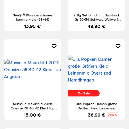
Neu🌹💐!Wunderschönes
2-tlg Set Dirndl mit Samtrock
Sommerkleid (38-44)
Gr 36-54 Schwarz Wollweiß
Trachten Wiesn Kleid Neu
13,95 €
49,90 €
On Sale
Musselin Maxikleid 2025
Ulla Popken Damen große
Onesize 38 40 42 Kleid Top
Größen Kleid Leinenmix
Angebot
Oversized Hemdkragen
15,00 €
36,99 €
79,99 €