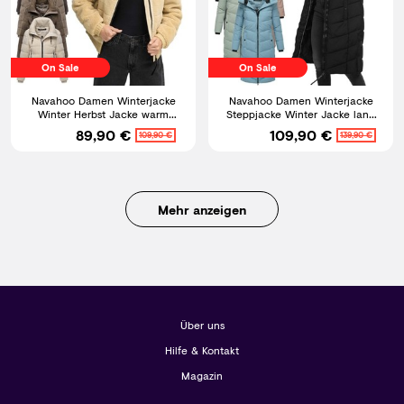
On Sale
On Sale
Navahoo Damen Winterjacke
Navahoo Damen Winterjacke
Winter Herbst Jacke warm
Steppjacke Winter Jacke lang
gesteppt Teddyfell N093
warm Mantel Parker N009
89,90 €
109,90 €
109,90 €
139,90 €
Mehr anzeigen
Über uns
Hilfe & Kontakt
Magazin