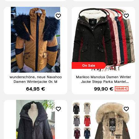
On Sale
wunderschöne, neue Navahoo
Marikoo Manolya Damen Winter
Damen Winterjacke Gr. M
Jacke Stepp Parka Mantel
Teddyfell warm gefüttert
64,95 €
99,90 €
109,95 €