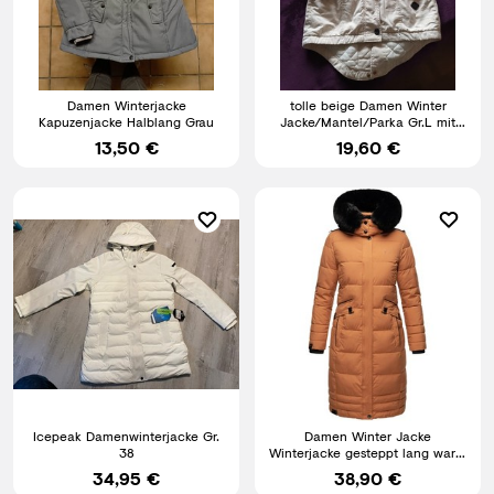
Damen Winterjacke
tolle beige Damen Winter
Kapuzenjacke Halblang Grau
Jacke/Mantel/Parka Gr.L mit
vielen Taschen + Kapuze
13,50 €
19,60 €
Icepeak Damenwinterjacke Gr.
Damen Winter Jacke
38
Winterjacke gesteppt lang warm
Kapuze Cinnamon L T969 B-75
34,95 €
38,90 €