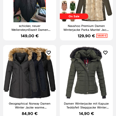
On Sale
schicker, neuer
Navahoo Premium Damen
WellensteynEiszeit Damen
Winterjacke Parka Mantel Jacke
Winterjacke Gr. XXL Parka
Kunstfell Gefüttert Cristal
149,00 €
129,90 €
149,95 €
Mantel
Geographical Norway Damen
Damen Winterjacke mit Kapuze
Winter Jacke warme
Teddyfell Steppjacke Winter
Winterjacke Mantel Parka D-451
Olive XL T444 R6-C
84,90 €
14,90 €
NEU