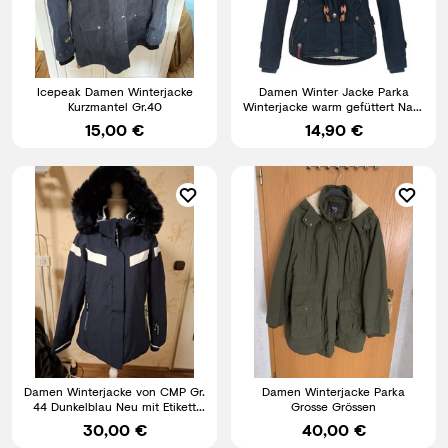
Icepeak Damen Winterjacke
Damen Winter Jacke Parka
Kurzmantel Gr.40
Winterjacke warm gefüttert Navy
L T456 R7-C
15,00 €
14,90 €
Damen Winterjacke von CMP Gr.
Damen Winterjacke Parka
44 Dunkelblau Neu mit Etikett
Grosse Grössen
AA-58 cm Gl-68
30,00 €
40,00 €