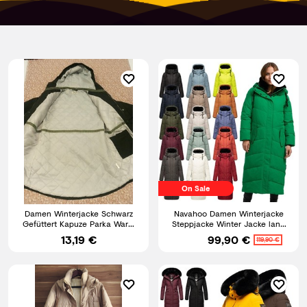
On Sale
Damen Winterjacke Schwarz
Navahoo Damen Winterjacke
Gefüttert Kapuze Parka Warm
Steppjacke Winter Jacke lang
Outdoor Mantel Größe M/38
warm Mantel Parker B976
13,19 €
99,90 €
119,90 €