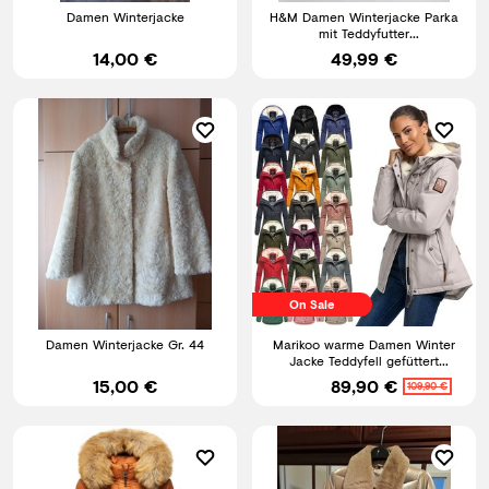
Damen Winterjacke
H&M Damen Winterjacke Parka
mit Teddyfutter
Gr.32,34,36,38,40,42 4 Farben
14,00 €
49,99 €
NEU
On Sale
Damen Winterjacke Gr. 44
Marikoo warme Damen Winter
Jacke Teddyfell gefüttert
Winterjacke Kapuze NEU B802
15,00 €
89,90 €
109,90 €