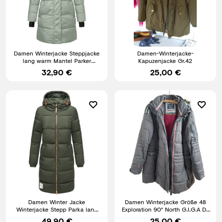
Damen Winterjacke Steppjacke
Damen-Winterjacke-
lang warm Mantel Parker
Kapuzenjacke Gr.42
Smokey Mint XL L42 B-91
32,90 €
25,00 €
Damen Winter Jacke
Damen Winterjacke Größe 48
Winterjacke Stepp Parka lang
Exploration 90° North G.I.G.A DX
Dark Olive M T775 B-41
by Killtec
49,90 €
25,00 €