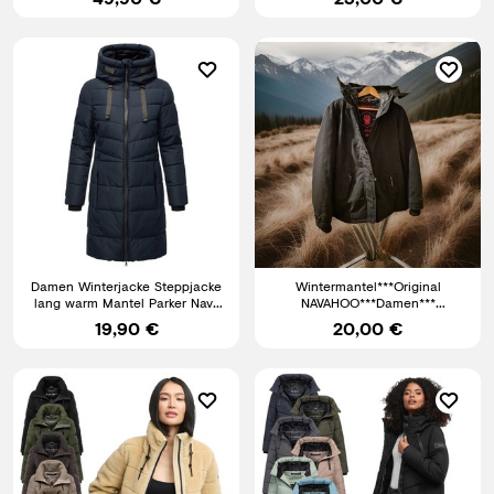
Damen Winterjacke Steppjacke
Wintermantel***Original
lang warm Mantel Parker Navy
NAVAHOO***Damen***
XL V99 B-13
Winterjacke***Gr. M***Schwarz
19,90 €
20,00 €