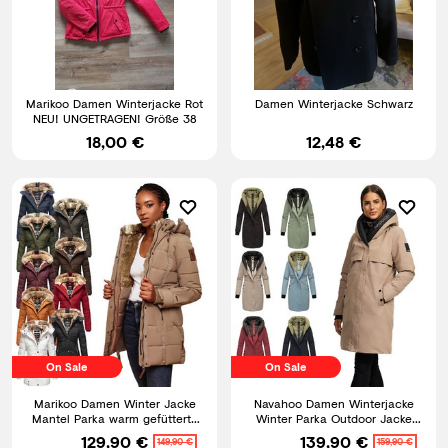
Marikoo Damen Winterjacke Rot
Damen Winterjacke Schwarz
NEU! UNGETRAGEN! Größe 38
18,00 €
12,48 €
On Sale
On Sale
Marikoo Damen Winter Jacke
Navahoo Damen Winterjacke
Mantel Parka warm gefütterte
Winter Parka Outdoor Jacke
Winterjacke B817 NEU
Kapuze gefüttert Snowelf
129,90 €
139,90 €
149,90 €
159,90 €