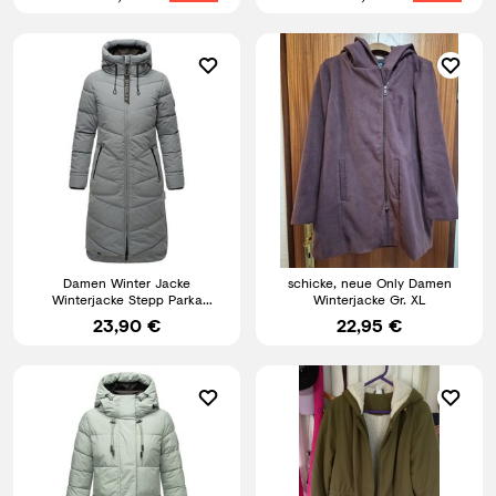
Damen Winter Jacke
schicke, neue Only Damen
Winterjacke Stepp Parka
Winterjacke Gr. XL
gesteppt Stormy Blue M V567 B-
23,90 €
22,95 €
11