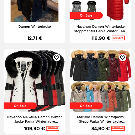
On Sale
Damen Winterjacke
Navahoo Damen Winterjacke
Steppmantel Parka Winter Lang
Stepp Jacke Kapuze Umay
12,71 €
119,90 €
129,95 €
On Sale
On Sale
Navahoo NIRVANA Damen Winter
Marikoo Damen Winterjacke
Jacke Parka Winterjacke
Stepp Parka Winter Jacke
Kunstfell warm gefüttert
Mantel warm gefüttert Karmaa
109,90 €
84,90 €
129,95 €
109,90 €