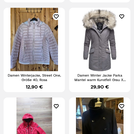
Damen Winterjacke, Street One,
Damen Winter Jacke Parka
Größe 40, Rosa
Mantel warm Kunstfell Grau XL
W2166 B-5
12,90 €
29,90 €